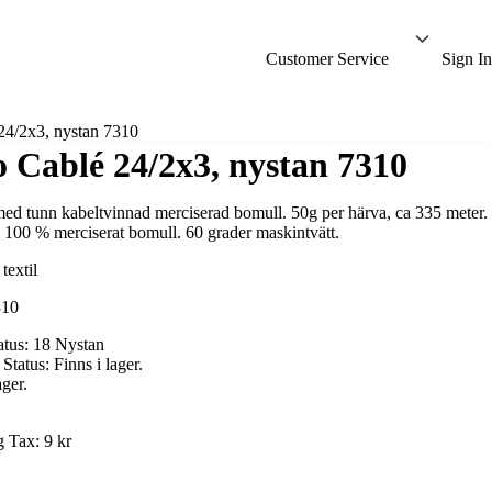
Customer Service
Sign In
24/2x3, nystan 7310
o Cablé 24/2x3, nystan 7310
ed tunn kabeltvinnad merciserad bomull. 50g per härva, ca 335 meter.
: 100 % merciserat bomull. 60 grader maskintvätt.
310
atus:
18 Nystan
 Status:
Finns i lager.
ager.
g Tax:
9 kr