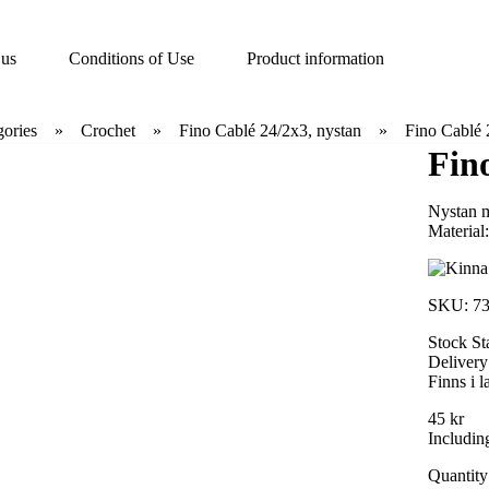
 us
Conditions of Use
Product information
gories
Crochet
Fino Cablé 24/2x3, nystan
Fino Cablé 
Fin
Nystan m
Material
SKU:
7
Stock St
Delivery
Finns i l
45 kr
Includin
Quantity