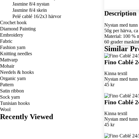
Jasmine 8/4 nystan
Jasmine 8/4 skein
Description
Pelé cablé 16/2x3 härvor
Crochet hook
Nystan med tunn 
Diamond Painting
50g per härva, ca
Embroidery
Material: 100 % m
Fabric
60 grader maskint
Fashion yarn
Similar Pr
Knitting needles
Mattvarp
Fino Cablé 2
Mohair
Needels & hooks
Kinna textil
Organic yarn
Nystan med tunn k
Pattern
45 kr
Satin ribbon
Sock yarn
Fino Cablé 2
Tunisian hooks
Wool
Kinna textil
Recently Viewed
Nystan med tunn k
45 kr