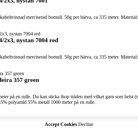
4/2x3, nystan 7001
abeltvinnad merciserad bomull. 50g per härva, ca 335 meter. Material:
4/2x3, nystan 7004 red
abeltvinnad merciserad bomull. 50g per härva, ca 335 meter. Material:
eira 357 green
meter på en rulle. Du kan sticka ihop tråden med vilket garn som helst (näs
. 45% polyamid 55% metall 1000 meter på en rulle.
Accept Cookies
Decline