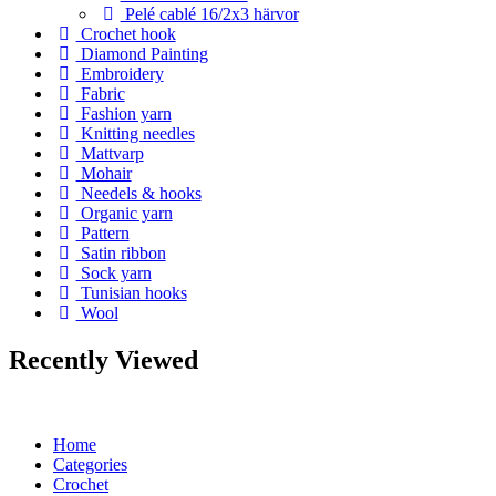
Pelé cablé 16/2x3 härvor
Crochet hook
Diamond Painting
Embroidery
Fabric
Fashion yarn
Knitting needles
Mattvarp
Mohair
Needels & hooks
Organic yarn
Pattern
Satin ribbon
Sock yarn
Tunisian hooks
Wool
Recently Viewed
Home
Categories
Crochet