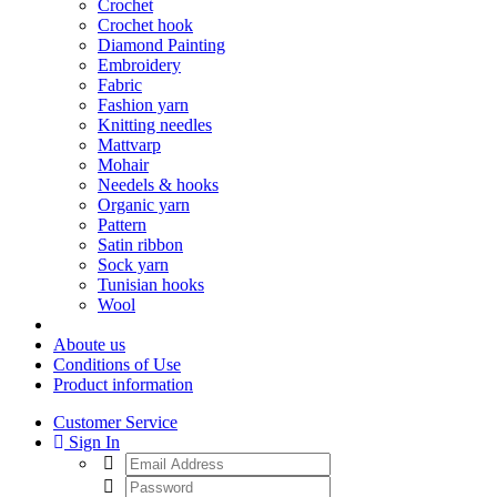
Crochet
Crochet hook
Diamond Painting
Embroidery
Fabric
Fashion yarn
Knitting needles
Mattvarp
Mohair
Needels & hooks
Organic yarn
Pattern
Satin ribbon
Sock yarn
Tunisian hooks
Wool
Aboute us
Conditions of Use
Product information
Customer Service
Sign In