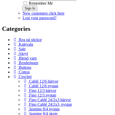
Remember Me
Sign In
New customers click here
Lost your password?
Categories
Rea på stickor
Kalevala
Sale
Akryl
Blend yarn
Broderigarn
Buttons
Cotton
Crochet
Cablé 12/6 härvor
Cablé 12/6 nystan
Fino 12/3 härvor
Fino 12/3 nystan
Fino Cablé 24/2x3 härvor
Fino Cablé 24/2x3, nystan
Jasmine 8/4 nystan
Jasmine 8/4 skein