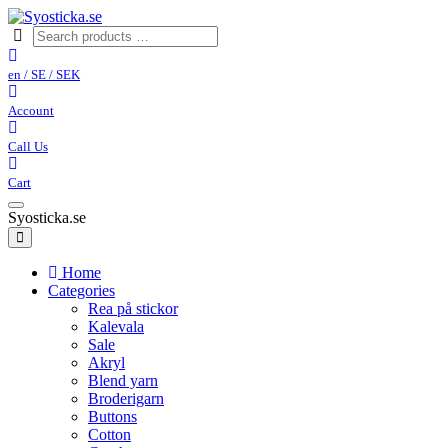
en / SE / SEK
Account
Call Us
Cart
Syosticka.se
Home
Categories
Rea på stickor
Kalevala
Sale
Akryl
Blend yarn
Broderigarn
Buttons
Cotton