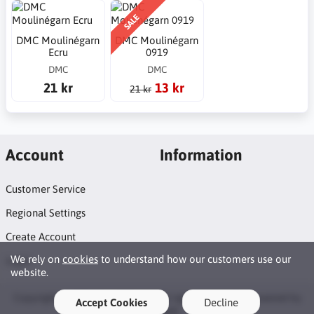
SALE
DMC Moulinégarn
DMC Moulinégarn
Ecru
0919
DMC
DMC
21 kr
13 kr
21 kr
Account
Information
Customer Service
Regional Settings
Create Account
We rely on
cookies
to understand how our customers use our
Login
website.
Copyright © 2026 Syosticka.se. All rights reserved · Powered by
Accept Cookies
Decline
LiteCart®