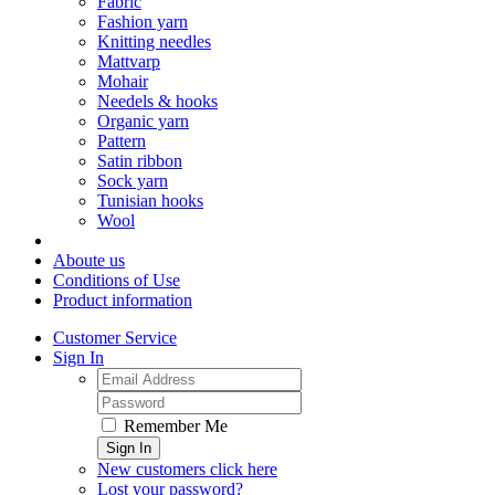
Fabric
Fashion yarn
Knitting needles
Mattvarp
Mohair
Needels & hooks
Organic yarn
Pattern
Satin ribbon
Sock yarn
Tunisian hooks
Wool
Aboute us
Conditions of Use
Product information
Customer Service
Sign In
Remember Me
Sign In
New customers click here
Lost your password?