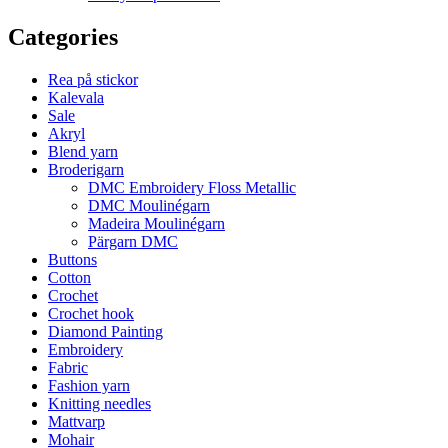
Categories
Rea på stickor
Kalevala
Sale
Akryl
Blend yarn
Broderigarn
DMC Embroidery Floss Metallic
DMC Moulinégarn
Madeira Moulinégarn
Pärgarn DMC
Buttons
Cotton
Crochet
Crochet hook
Diamond Painting
Embroidery
Fabric
Fashion yarn
Knitting needles
Mattvarp
Mohair