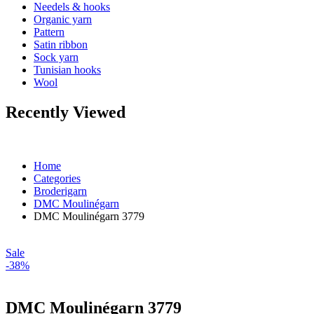
Needels & hooks
Organic yarn
Pattern
Satin ribbon
Sock yarn
Tunisian hooks
Wool
Recently Viewed
Home
Categories
Broderigarn
DMC Moulinégarn
DMC Moulinégarn 3779
Sale
-38%
DMC Moulinégarn 3779