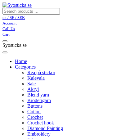
en / SE / SEK
Account
Call Us
Cart
Syosticka.se
Home
Categories
Rea på stickor
Kalevala
Sale
Akryl
Blend yarn
Broderigarn
Buttons
Cotton
Crochet
Crochet hook
Diamond Painting
Embroidery