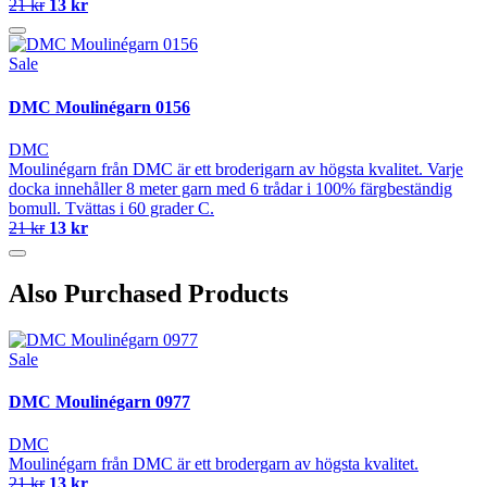
21 kr
13 kr
Sale
DMC Moulinégarn 0156
DMC
Moulinégarn från DMC är ett broderigarn av högsta kvalitet. Varje
docka innehåller 8 meter garn med 6 trådar i 100% färgbeständig
bomull. Tvättas i 60 grader C.
21 kr
13 kr
Also Purchased Products
Sale
DMC Moulinégarn 0977
DMC
Moulinégarn från DMC är ett brodergarn av högsta kvalitet.
21 kr
13 kr