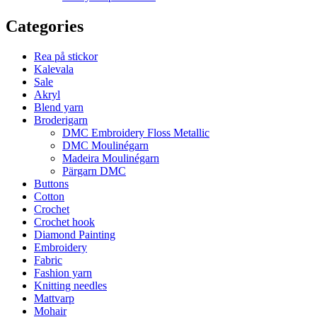
Categories
Rea på stickor
Kalevala
Sale
Akryl
Blend yarn
Broderigarn
DMC Embroidery Floss Metallic
DMC Moulinégarn
Madeira Moulinégarn
Pärgarn DMC
Buttons
Cotton
Crochet
Crochet hook
Diamond Painting
Embroidery
Fabric
Fashion yarn
Knitting needles
Mattvarp
Mohair