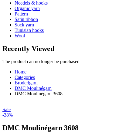
Needels & hooks
Organic yarn
Pattern
Satin ribbon
Sock yarn
Tunisian hooks
Wool
Recently Viewed
The product can no longer be purchased
Home
Categories
Broderigarn
DMC Moulinégarn
DMC Moulinégarn 3608
Sale
-38%
DMC Moulinégarn 3608