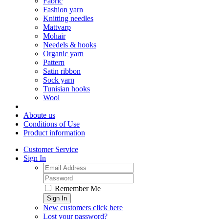
Fabric
Fashion yarn
Knitting needles
Mattvarp
Mohair
Needels & hooks
Organic yarn
Pattern
Satin ribbon
Sock yarn
Tunisian hooks
Wool
Aboute us
Conditions of Use
Product information
Customer Service
Sign In
Remember Me
Sign In
New customers click here
Lost your password?