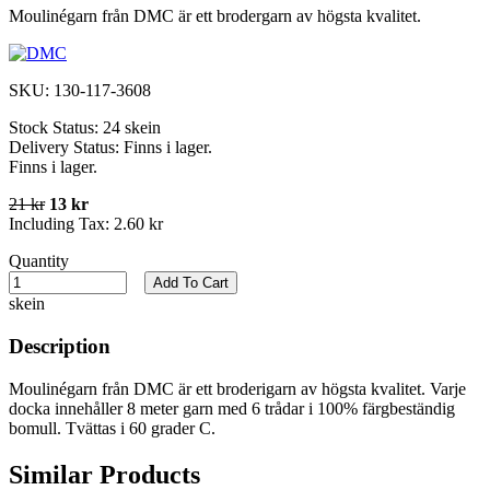
Moulinégarn från DMC är ett brodergarn av högsta kvalitet.
SKU:
130-117-3608
Stock Status:
24 skein
Delivery Status:
Finns i lager.
Finns i lager.
21 kr
13 kr
Including Tax:
2.60 kr
Quantity
Add To Cart
skein
Description
Moulinégarn från DMC är ett broderigarn av högsta kvalitet. Varje
docka innehåller 8 meter garn med 6 trådar i 100% färgbeständig
bomull. Tvättas i 60 grader C.
Similar Products