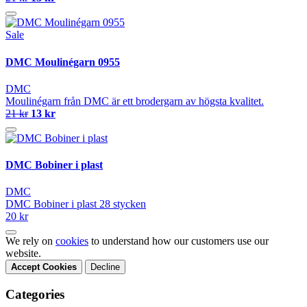
Sale
DMC Moulinégarn 0955
DMC
Moulinégarn från DMC är ett brodergarn av högsta kvalitet.
21 kr
13 kr
DMC Bobiner i plast
DMC
DMC Bobiner i plast 28 stycken
20 kr
We rely on
cookies
to understand how our customers use our
website.
Accept Cookies
Decline
Categories