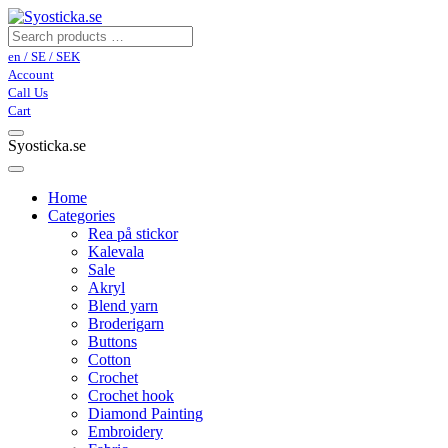
en / SE / SEK
Account
Call Us
Cart
Syosticka.se
Home
Categories
Rea på stickor
Kalevala
Sale
Akryl
Blend yarn
Broderigarn
Buttons
Cotton
Crochet
Crochet hook
Diamond Painting
Embroidery