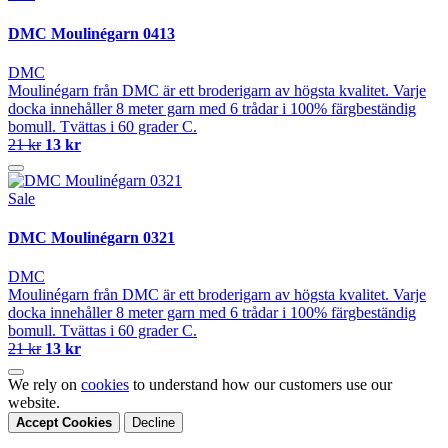
DMC Moulinégarn 0413
DMC
Moulinégarn från DMC är ett broderigarn av högsta kvalitet. Varje
docka innehåller 8 meter garn med 6 trådar i 100% färgbeständig
bomull. Tvättas i 60 grader C.
21 kr
13 kr
Sale
DMC Moulinégarn 0321
DMC
Moulinégarn från DMC är ett broderigarn av högsta kvalitet. Varje
docka innehåller 8 meter garn med 6 trådar i 100% färgbeständig
bomull. Tvättas i 60 grader C.
21 kr
13 kr
We rely on
cookies
to understand how our customers use our
website.
Accept Cookies
Decline