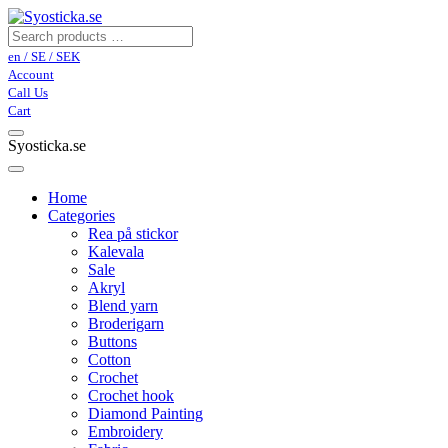
en / SE / SEK
Account
Call Us
Cart
Syosticka.se
Home
Categories
Rea på stickor
Kalevala
Sale
Akryl
Blend yarn
Broderigarn
Buttons
Cotton
Crochet
Crochet hook
Diamond Painting
Embroidery