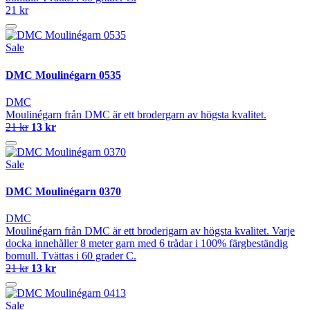
21 kr
Sale
DMC Moulinégarn 0535
DMC
Moulinégarn från DMC är ett brodergarn av högsta kvalitet.
21 kr
13 kr
Sale
DMC Moulinégarn 0370
DMC
Moulinégarn från DMC är ett broderigarn av högsta kvalitet. Varje
docka innehåller 8 meter garn med 6 trådar i 100% färgbeständig
bomull. Tvättas i 60 grader C.
21 kr
13 kr
Sale