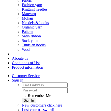
Fabric
Fashion yarn
Knitting needles
Mattvarp
Mohair
Needels & hooks
Organic yarn
Pattern
Satin ribbon
Sock yarn
Tunisian hooks
Wool
Aboute us
Conditions of Use
Product information
Customer Service
Sign In
Remember Me
Sign In
New customers click here
Lost your password?