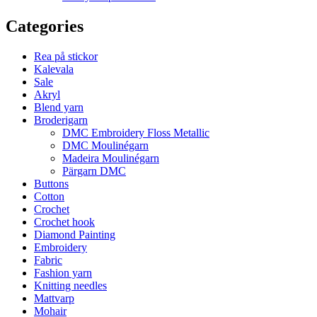
Categories
Rea på stickor
Kalevala
Sale
Akryl
Blend yarn
Broderigarn
DMC Embroidery Floss Metallic
DMC Moulinégarn
Madeira Moulinégarn
Pärgarn DMC
Buttons
Cotton
Crochet
Crochet hook
Diamond Painting
Embroidery
Fabric
Fashion yarn
Knitting needles
Mattvarp
Mohair