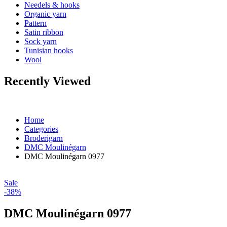
Needels & hooks
Organic yarn
Pattern
Satin ribbon
Sock yarn
Tunisian hooks
Wool
Recently Viewed
Home
Categories
Broderigarn
DMC Moulinégarn
DMC Moulinégarn 0977
Sale
-38%
DMC Moulinégarn 0977