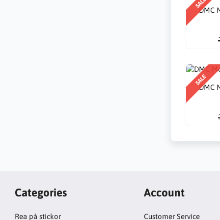
SALE
DMC M
SALE
DMC M
Categories
Account
Rea på stickor
Customer Service