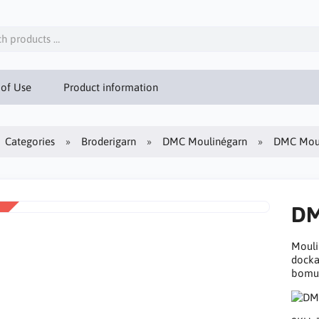
 of Use
Product information
Categories
Broderigarn
DMC Moulinégarn
DMC Moul
DM
Mouli
docka
bomull