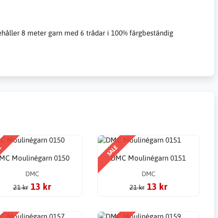
ehåller 8 meter garn med 6 trådar i 100% färgbeständig
E
SALE
MC Moulinégarn 0150
DMC Moulinégarn 0151
DMC
DMC
13 kr
13 kr
21 kr
21 kr