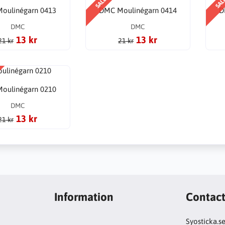
SALE
SAL
oulinégarn 0413
DMC Moulinégarn 0414
D
DMC
DMC
13 kr
13 kr
21 kr
21 kr
oulinégarn 0210
DMC
13 kr
21 kr
Information
Contac
Syosticka.s