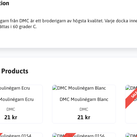
tion
arn från DMC är ett broderigarn av högsta kvalitet. Varje docka inn
ttas i 60 grader C.
r Products
SAL
oulinégarn Ecru
DMC Moulinégarn Blanc
D
DMC
DMC
21 kr
21 kr