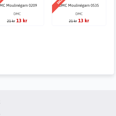
E
SALE
MC Moulinégarn 0209
DMC Moulinégarn 0535
DMC
DMC
13 kr
13 kr
21 kr
21 kr
t
e