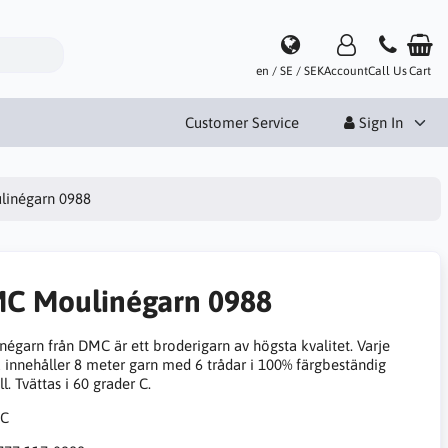
en / SE / SEK
Account
Call Us
Cart
Customer Service
Sign In
inégarn 0988
C Moulinégarn 0988
négarn från DMC är ett broderigarn av högsta kvalitet. Varje
 innehåller 8 meter garn med 6 trådar i 100% färgbeständig
. Tvättas i 60 grader C.