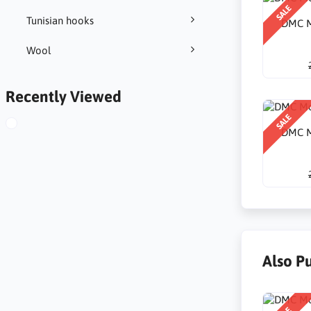
SALE
Tunisian hooks
DMC M
Wool
Recently Viewed
SALE
DMC M
Also P