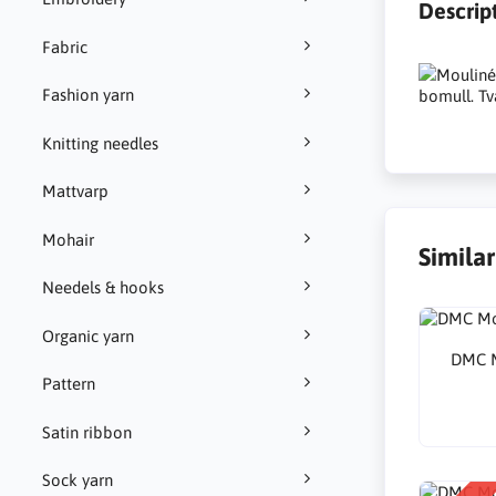
Descrip
Fabric
Moulinég
Fashion yarn
bomull. Tvä
Knitting needles
Mattvarp
Mohair
Simila
Needels & hooks
Organic yarn
DMC M
Pattern
Satin ribbon
Sock yarn