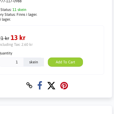
777-117-0988
 Status:
11 skein
ry Status:
Finns i lager.
i lager.
13 kr
21 kr
ncluding Tax:
2.60 kr
uantity
skein
Add To Cart