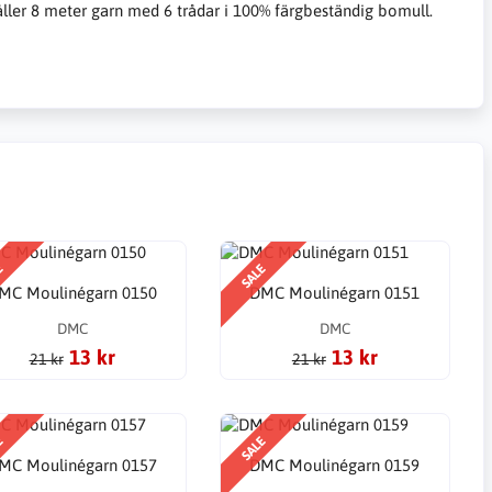
åller 8 meter garn med 6 trådar i 100% färgbeständig bomull.
E
SALE
MC Moulinégarn 0150
DMC Moulinégarn 0151
DMC
DMC
13 kr
13 kr
21 kr
21 kr
E
SALE
MC Moulinégarn 0157
DMC Moulinégarn 0159