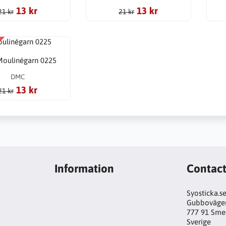
13 kr
13 kr
21 kr
21 kr
oulinégarn 0225
DMC
13 kr
21 kr
Information
Contac
Syosticka.s
Gubboväge
777 91 Sme
Sverige