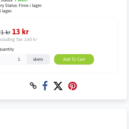
ry Status:
Finns i lager.
i lager.
13 kr
21 kr
ncluding Tax:
2.60 kr
uantity
skein
Add To Cart