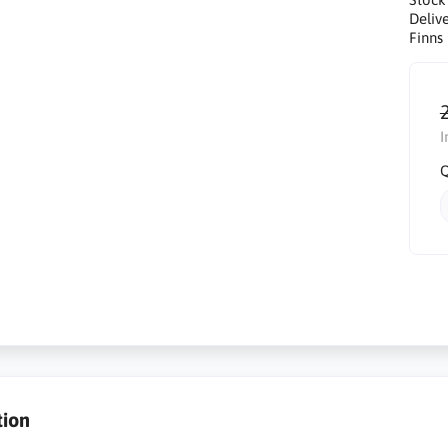
Delive
Finns 
I
Q
tion