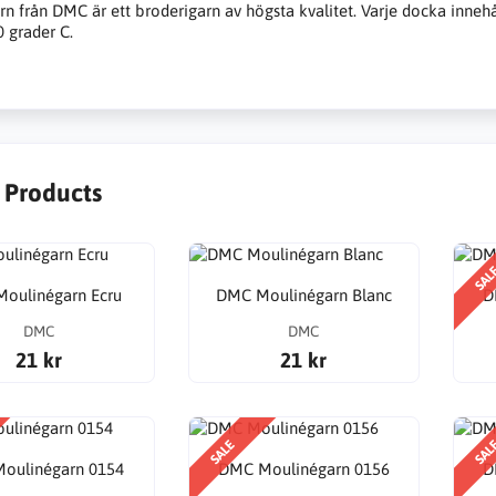
n från DMC är ett broderigarn av högsta kvalitet. Varje docka inneh
0 grader C.
r Products
SAL
oulinégarn Ecru
DMC Moulinégarn Blanc
D
DMC
DMC
21 kr
21 kr
SALE
SAL
oulinégarn 0154
DMC Moulinégarn 0156
D