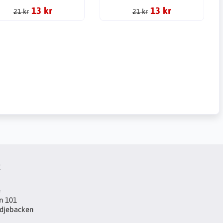
13 kr
13 kr
21 kr
21 kr
t
e
n 101
djebacken