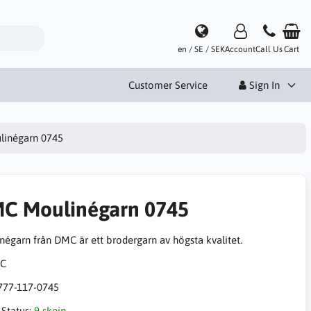
en / SE / SEK
Account
Call Us
Cart
Customer Service
Sign In
inégarn 0745
C Moulinégarn 0745
négarn från DMC är ett brodergarn av högsta kvalitet.
777-117-0745
 Status:
9 skein