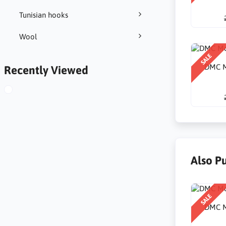
Tunisian hooks
Wool
SALE
DMC M
Recently Viewed
Also P
SALE
DMC M