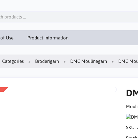
 of Use
Product information
Categories
Broderigarn
DMC Moulinégarn
DMC Moul
DM
Mouli
SKU:
Stock