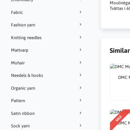
Moulinégar
Tvättas i 6
Fabric
Fashion yarn
Knitting needles
Simila
Mattvarp
Mohair
Needels & hooks
DMC M
Organic yarn
Pattern
Satin ribbon
SALE
DMC M
Sock yarn