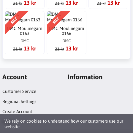
13 kr
13 kr
13 kr
21 kr
21 kr
21 kr
SALE
SALE
DMC Moulinégarn
DMC Moulinégarn
0163
0166
DMC
DMC
13 kr
13 kr
21 kr
21 kr
Account
Information
Customer Service
Regional Settings
Create Account
We rely on
cookies
to understand how our customers use our
Login
website.