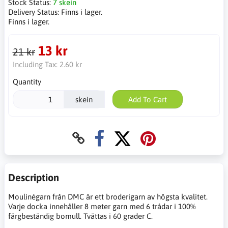
Stock Status:
7 skein
Delivery Status:
Finns i lager.
Finns i lager.
13 kr
21 kr
Including Tax:
2.60 kr
Quantity
skein
Add To Cart
Description
Moulinégarn från DMC är ett broderigarn av högsta kvalitet.
Varje docka innehåller 8 meter garn med 6 trådar i 100%
färgbeständig bomull. Tvättas i 60 grader C.