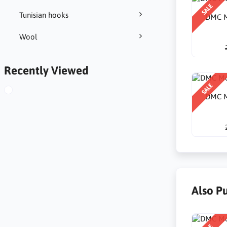
SALE
Tunisian hooks
DMC M
Wool
Recently Viewed
SALE
DMC M
Also P