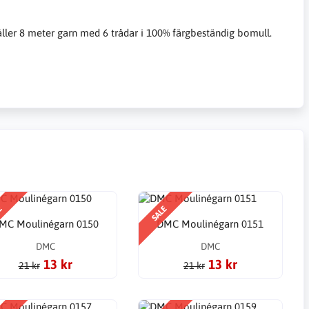
åller 8 meter garn med 6 trådar i 100% färgbeständig bomull.
E
SALE
MC Moulinégarn 0150
DMC Moulinégarn 0151
DMC
DMC
13 kr
13 kr
21 kr
21 kr