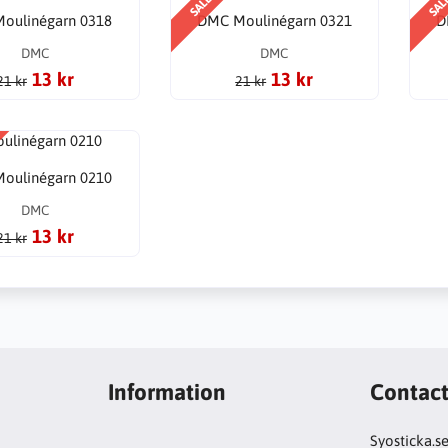
SALE
SAL
oulinégarn 0318
DMC Moulinégarn 0321
D
DMC
DMC
13 kr
13 kr
21 kr
21 kr
oulinégarn 0210
DMC
13 kr
21 kr
Information
Contac
Syosticka.s