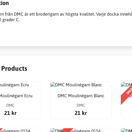
tion
n från DMC är ett broderigarn av högsta kvalitet. Varje docka inneh
0 grader C.
r Products
SAL
oulinégarn Ecru
DMC Moulinégarn Blanc
D
DMC
DMC
21 kr
21 kr