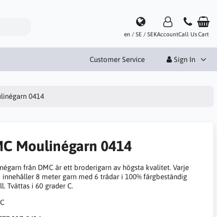
en / SE / SEK
Account
Call Us
Cart
Customer Service
Sign In
inégarn 0414
C Moulinégarn 0414
négarn från DMC är ett broderigarn av högsta kvalitet. Varje
 innehåller 8 meter garn med 6 trådar i 100% färgbeständig
. Tvättas i 60 grader C.