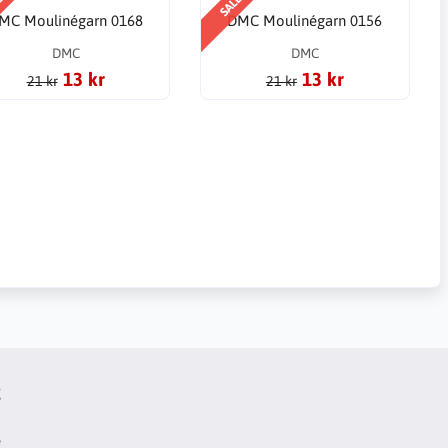
E
SALE
MC Moulinégarn 0168
DMC Moulinégarn 0156
DMC
DMC
13 kr
13 kr
21 kr
21 kr
t
e