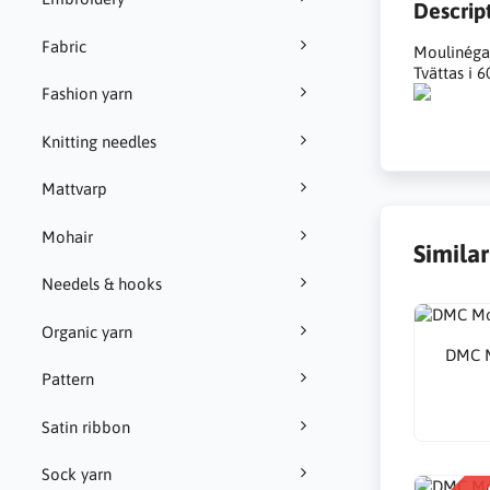
Descrip
Fabric
Moulinégar
Tvättas i 6
Fashion yarn
Knitting needles
Mattvarp
Mohair
Simila
Needels & hooks
Organic yarn
DMC M
Pattern
Satin ribbon
Sock yarn