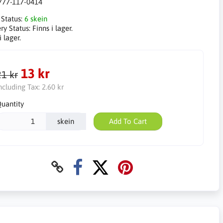
777-117-0414
 Status:
6 skein
ry Status:
Finns i lager.
i lager.
13 kr
21 kr
ncluding Tax:
2.60 kr
uantity
skein
Add To Cart