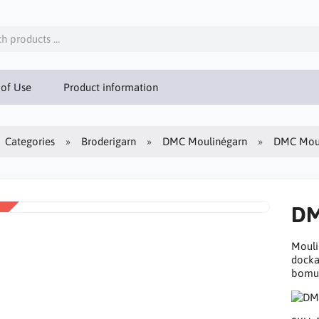
 of Use
Product information
Categories
Broderigarn
DMC Moulinégarn
DMC Moul
DM
Mouli
docka
bomull