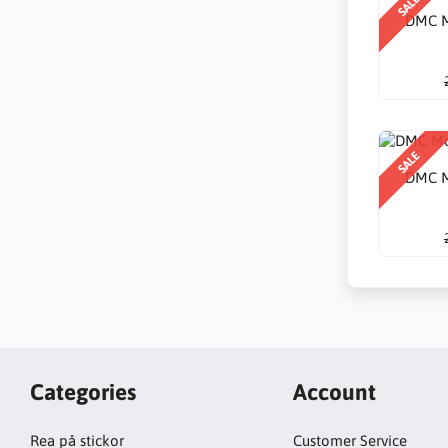
SALE
DMC M
SALE
DMC M
Categories
Account
Rea på stickor
Customer Service