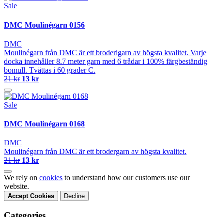
Sale
DMC Moulinégarn 0156
DMC
Moulinégarn från DMC är ett broderigarn av högsta kvalitet. Varje
docka innehåller 8.7 meter garn med 6 trådar i 100% färgbeständig
bomull. Tvättas i 60 grader C.
21 kr
13 kr
Sale
DMC Moulinégarn 0168
DMC
Moulinégarn från DMC är ett brodergarn av högsta kvalitet.
21 kr
13 kr
We rely on
cookies
to understand how our customers use our
website.
Accept Cookies
Decline
Categories