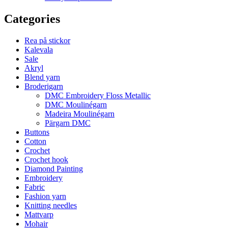
Categories
Rea på stickor
Kalevala
Sale
Akryl
Blend yarn
Broderigarn
DMC Embroidery Floss Metallic
DMC Moulinégarn
Madeira Moulinégarn
Pärgarn DMC
Buttons
Cotton
Crochet
Crochet hook
Diamond Painting
Embroidery
Fabric
Fashion yarn
Knitting needles
Mattvarp
Mohair