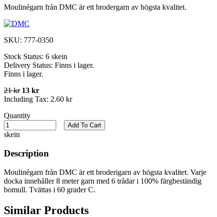
Moulinégarn från DMC är ett brodergarn av högsta kvalitet.
SKU:
777-0350
Stock Status:
6 skein
Delivery Status:
Finns i lager.
Finns i lager.
21 kr
13 kr
Including Tax:
2.60 kr
Quantity
Add To Cart
skein
Description
Moulinégarn från DMC är ett broderigarn av högsta kvalitet. Varje
docka innehåller 8 meter garn med 6 trådar i 100% färgbeständig
bomull. Tvättas i 60 grader C.
Similar Products