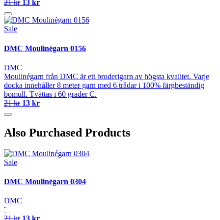
21 kr
13 kr
Sale
DMC Moulinégarn 0156
DMC
Moulinégarn från DMC är ett broderigarn av högsta kvalitet. Varje
docka innehåller 8 meter garn med 6 trådar i 100% färgbeständig
bomull. Tvättas i 60 grader C.
21 kr
13 kr
Also Purchased Products
Sale
DMC Moulinégarn 0304
DMC
¨
21 kr
13 kr