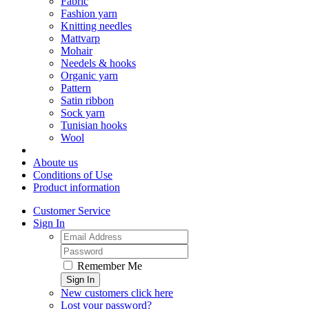
Fabric
Fashion yarn
Knitting needles
Mattvarp
Mohair
Needels & hooks
Organic yarn
Pattern
Satin ribbon
Sock yarn
Tunisian hooks
Wool
Aboute us
Conditions of Use
Product information
Customer Service
Sign In
Remember Me
Sign In
New customers click here
Lost your password?