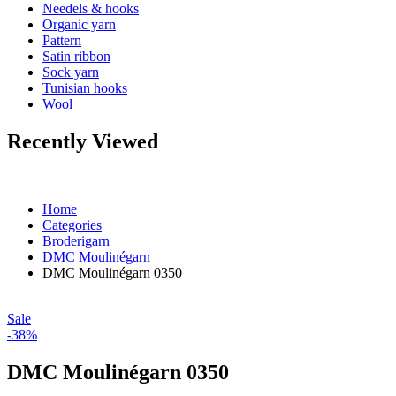
Needels & hooks
Organic yarn
Pattern
Satin ribbon
Sock yarn
Tunisian hooks
Wool
Recently Viewed
Home
Categories
Broderigarn
DMC Moulinégarn
DMC Moulinégarn 0350
Sale
-38%
DMC Moulinégarn 0350