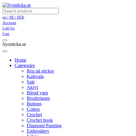
en / SE / SEK
Account
Call Us
Cart
Syosticka.se
Home
Categories
Rea på stickor
Kalevala
Sale
Akryl
Blend yarn
Broderigarn
Buttons
Cotton
Crochet
Crochet hook
Diamond Painting
Embroidery