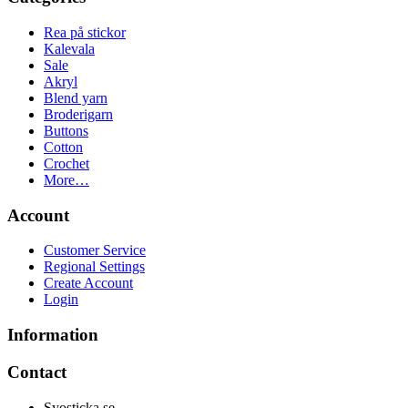
Rea på stickor
Kalevala
Sale
Akryl
Blend yarn
Broderigarn
Buttons
Cotton
Crochet
More…
Account
Customer Service
Regional Settings
Create Account
Login
Information
Contact
Syosticka.se