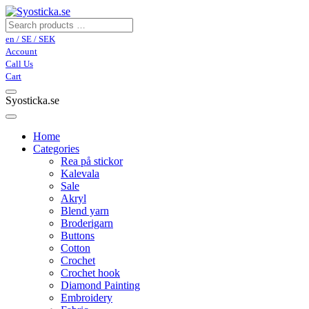
en / SE / SEK
Account
Call Us
Cart
Syosticka.se
Home
Categories
Rea på stickor
Kalevala
Sale
Akryl
Blend yarn
Broderigarn
Buttons
Cotton
Crochet
Crochet hook
Diamond Painting
Embroidery