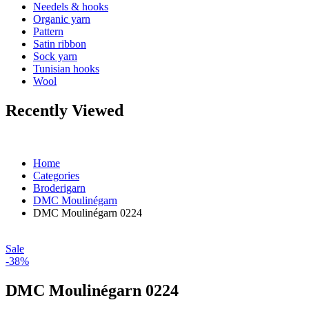
Needels & hooks
Organic yarn
Pattern
Satin ribbon
Sock yarn
Tunisian hooks
Wool
Recently Viewed
Home
Categories
Broderigarn
DMC Moulinégarn
DMC Moulinégarn 0224
Sale
-38%
DMC Moulinégarn 0224