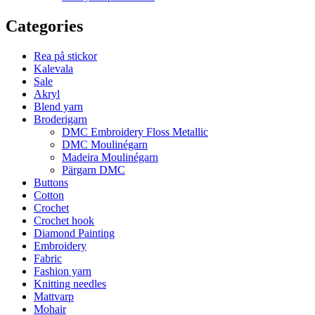
Categories
Rea på stickor
Kalevala
Sale
Akryl
Blend yarn
Broderigarn
DMC Embroidery Floss Metallic
DMC Moulinégarn
Madeira Moulinégarn
Pärgarn DMC
Buttons
Cotton
Crochet
Crochet hook
Diamond Painting
Embroidery
Fabric
Fashion yarn
Knitting needles
Mattvarp
Mohair