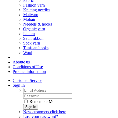
Fabric
Fashion yarn
Knitting needles
Mattvarp
Mohair
Needels & hooks
Organic yarn
Pattern
Satin ribbon
Sock yarn
Tunisian hooks
Wool
Aboute us
Conditions of Use
Product information
Customer Service
Sign In
Remember Me
Sign In
New customers click here
Lost your password?