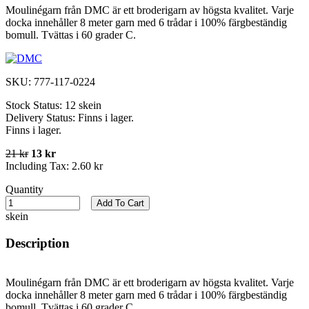
Moulinégarn från DMC är ett broderigarn av högsta kvalitet. Varje
docka innehåller 8 meter garn med 6 trådar i 100% färgbeständig
bomull. Tvättas i 60 grader C.
SKU:
777-117-0224
Stock Status:
12 skein
Delivery Status:
Finns i lager.
Finns i lager.
21 kr
13 kr
Including Tax:
2.60 kr
Quantity
Add To Cart
skein
Description
Moulinégarn från DMC är ett broderigarn av högsta kvalitet. Varje
docka innehåller 8 meter garn med 6 trådar i 100% färgbeständig
bomull. Tvättas i 60 grader C.