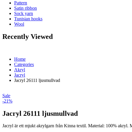
Pattern
Satin ribbon
Sock yarn
Tunisian hooks
Wool
Recently Viewed
Home
Categories
Akryl
Jacryl
Jacryl 26111 ljusmullvad
Sale
-21%
Jacryl 26111 ljusmullvad
Jacryl är ett mjukt akrylgarn från Kinna textil. Material: 100% akryl