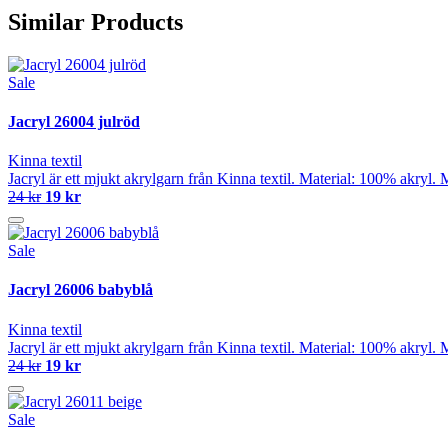
Similar Products
Sale
Jacryl 26004 julröd
Kinna textil
Jacryl är ett mjukt akrylgarn från Kinna textil. Material: 100% akryl
24 kr
19 kr
Sale
Jacryl 26006 babyblå
Kinna textil
Jacryl är ett mjukt akrylgarn från Kinna textil. Material: 100% akryl
24 kr
19 kr
Sale