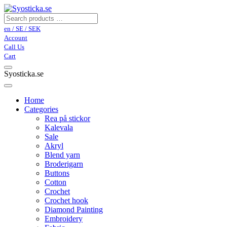
en / SE / SEK
Account
Call Us
Cart
Syosticka.se
Home
Categories
Rea på stickor
Kalevala
Sale
Akryl
Blend yarn
Broderigarn
Buttons
Cotton
Crochet
Crochet hook
Diamond Painting
Embroidery