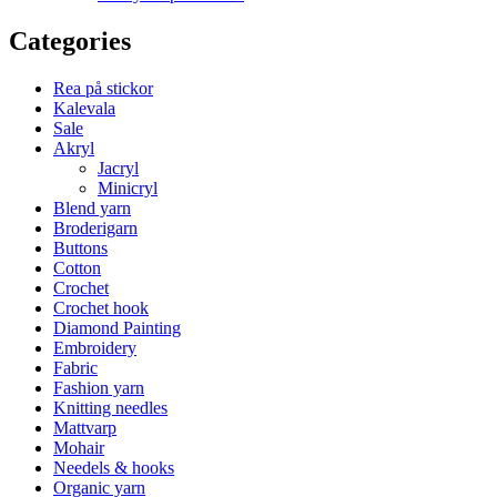
Categories
Rea på stickor
Kalevala
Sale
Akryl
Jacryl
Minicryl
Blend yarn
Broderigarn
Buttons
Cotton
Crochet
Crochet hook
Diamond Painting
Embroidery
Fabric
Fashion yarn
Knitting needles
Mattvarp
Mohair
Needels & hooks
Organic yarn