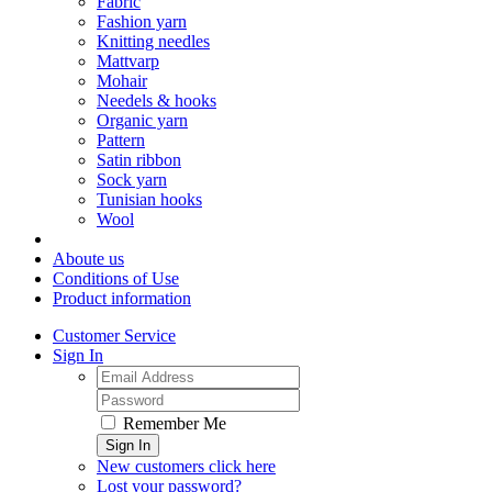
Fabric
Fashion yarn
Knitting needles
Mattvarp
Mohair
Needels & hooks
Organic yarn
Pattern
Satin ribbon
Sock yarn
Tunisian hooks
Wool
Aboute us
Conditions of Use
Product information
Customer Service
Sign In
Remember Me
Sign In
New customers click here
Lost your password?