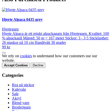
Hjerte Alpaca 0435 grey
Hjertegarn
Hjerte Alpaca är ett mjukt alpackagarn från Hjertegarn. Kvalitet: 100
% alpackaull Mängd: 50 gr = 167 meter Stickor: 3 - 3,5 Stickfasthet:
26 maskor på 10 cm Handtvätt 30 grader
99 kr
We rely on
cookies
to understand how our customers use our
website.
Accept Cookies
Decline
Categories
Rea på stickor
Kalevala
Sale
Akryl
Blend yarn
Broderigarn