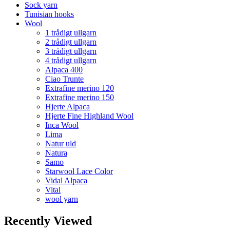
Sock yarn
Tunisian hooks
Wool
1 trådigt ullgarn
2 trådigt ullgarn
3 trådigt ullgarn
4 trådigt ullgarn
Alpaca 400
Ciao Trunte
Extrafine merino 120
Extrafine merino 150
Hjerte Alpaca
Hjerte Fine Highland Wool
Inca Wool
Lima
Natur uld
Natura
Samo
Starwool Lace Color
Vidal Alpaca
Vital
wool yarn
Recently Viewed