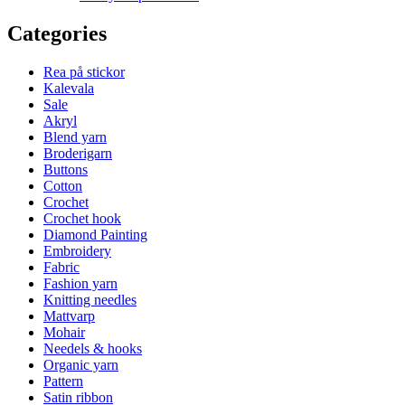
Categories
Rea på stickor
Kalevala
Sale
Akryl
Blend yarn
Broderigarn
Buttons
Cotton
Crochet
Crochet hook
Diamond Painting
Embroidery
Fabric
Fashion yarn
Knitting needles
Mattvarp
Mohair
Needels & hooks
Organic yarn
Pattern
Satin ribbon