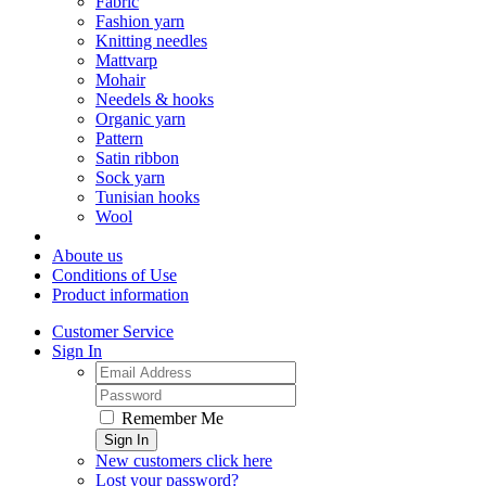
Fabric
Fashion yarn
Knitting needles
Mattvarp
Mohair
Needels & hooks
Organic yarn
Pattern
Satin ribbon
Sock yarn
Tunisian hooks
Wool
Aboute us
Conditions of Use
Product information
Customer Service
Sign In
Remember Me
Sign In
New customers click here
Lost your password?