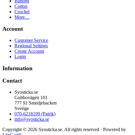
Buttons
Cotton
Crochet
More…
Account
Customer Service
Regional Settings
Create Account
Login
Information
Contact
Syosticka.se
Gubbovägen 101
777 91 Smedjebacken
Sverige
070-6218199 (Patrik)
info@syosticka.se
Copyright © 2026 Syosticka.se. All rights reserved · Powered by
LiteCart®