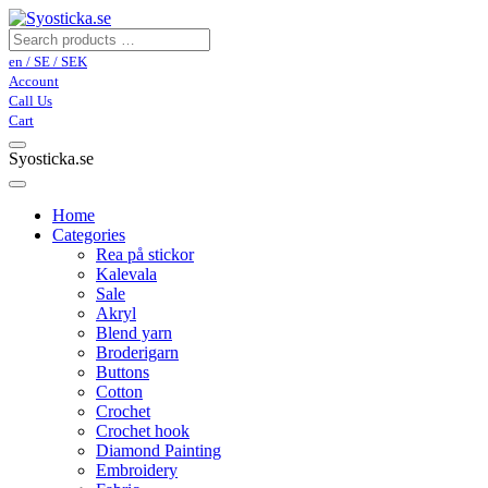
en / SE / SEK
Account
Call Us
Cart
Syosticka.se
Home
Categories
Rea på stickor
Kalevala
Sale
Akryl
Blend yarn
Broderigarn
Buttons
Cotton
Crochet
Crochet hook
Diamond Painting
Embroidery