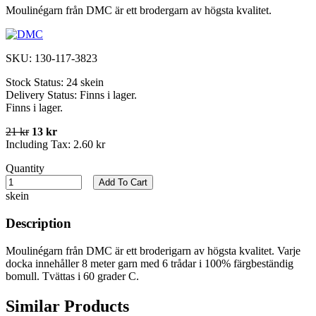
Moulinégarn från DMC är ett brodergarn av högsta kvalitet.
SKU:
130-117-3823
Stock Status:
24 skein
Delivery Status:
Finns i lager.
Finns i lager.
21 kr
13 kr
Including Tax:
2.60 kr
Quantity
Add To Cart
skein
Description
Moulinégarn från DMC är ett broderigarn av högsta kvalitet. Varje
docka innehåller 8 meter garn med 6 trådar i 100% färgbeständig
bomull. Tvättas i 60 grader C.
Similar Products