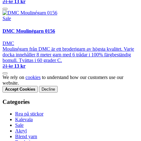
21 kr
13 kr
Sale
DMC Moulinégarn 0156
DMC
Moulinégarn från DMC är ett broderigarn av högsta kvalitet. Varje
docka innehåller 8 meter garn med 6 trådar i 100% färgbeständig
bomull. Tvättas i 60 grader C.
21 kr
13 kr
We rely on
cookies
to understand how our customers use our
website.
Accept Cookies
Decline
Categories
Rea på stickor
Kalevala
Sale
Akryl
Blend yarn