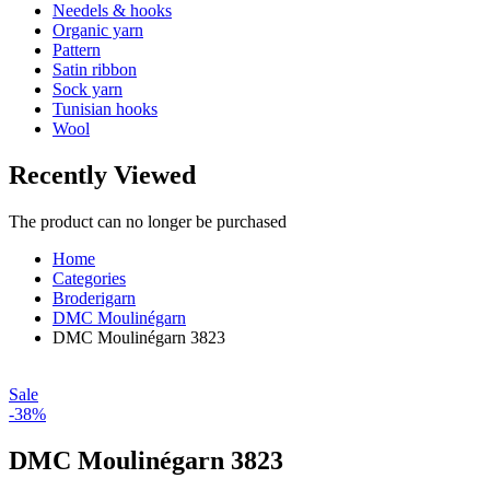
Needels & hooks
Organic yarn
Pattern
Satin ribbon
Sock yarn
Tunisian hooks
Wool
Recently Viewed
The product can no longer be purchased
Home
Categories
Broderigarn
DMC Moulinégarn
DMC Moulinégarn 3823
Sale
-38%
DMC Moulinégarn 3823