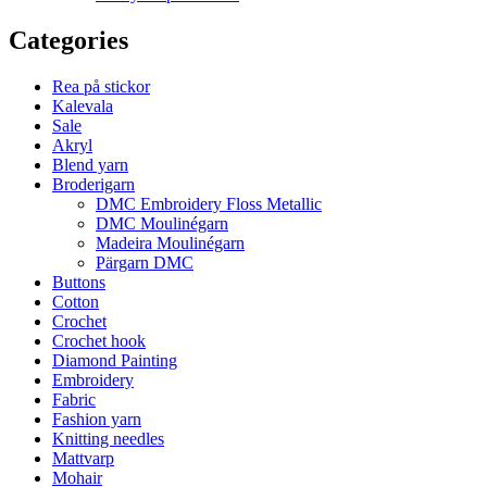
Categories
Rea på stickor
Kalevala
Sale
Akryl
Blend yarn
Broderigarn
DMC Embroidery Floss Metallic
DMC Moulinégarn
Madeira Moulinégarn
Pärgarn DMC
Buttons
Cotton
Crochet
Crochet hook
Diamond Painting
Embroidery
Fabric
Fashion yarn
Knitting needles
Mattvarp
Mohair