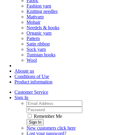
Fabric
Fashion yarn
Knitting needles
Mattvarp
Mohair
Needels & hooks
Organic yarn
Pattern
Satin ribbon
Sock yarn
Tunisian hooks
Wool
Aboute us
Conditions of Use
Product information
Customer Service
Sign In
Remember Me
Sign In
New customers click here
Lost your password?