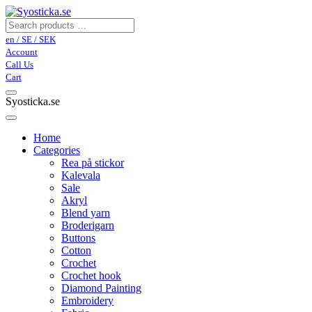
en / SE / SEK
Account
Call Us
Cart
Syosticka.se
Home
Categories
Rea på stickor
Kalevala
Sale
Akryl
Blend yarn
Broderigarn
Buttons
Cotton
Crochet
Crochet hook
Diamond Painting
Embroidery