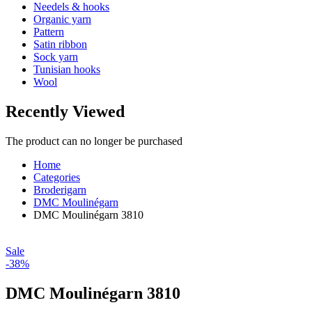
Needels & hooks
Organic yarn
Pattern
Satin ribbon
Sock yarn
Tunisian hooks
Wool
Recently Viewed
The product can no longer be purchased
Home
Categories
Broderigarn
DMC Moulinégarn
DMC Moulinégarn 3810
Sale
-38%
DMC Moulinégarn 3810