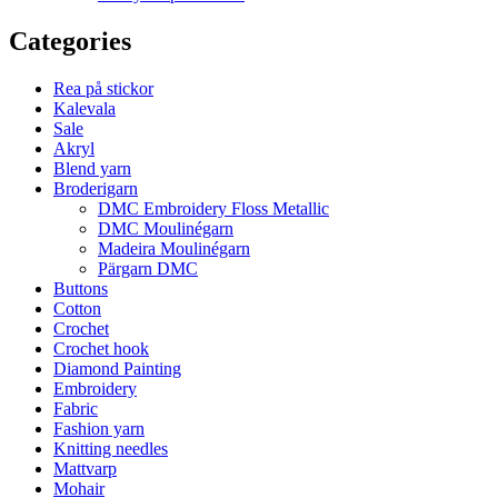
Categories
Rea på stickor
Kalevala
Sale
Akryl
Blend yarn
Broderigarn
DMC Embroidery Floss Metallic
DMC Moulinégarn
Madeira Moulinégarn
Pärgarn DMC
Buttons
Cotton
Crochet
Crochet hook
Diamond Painting
Embroidery
Fabric
Fashion yarn
Knitting needles
Mattvarp
Mohair