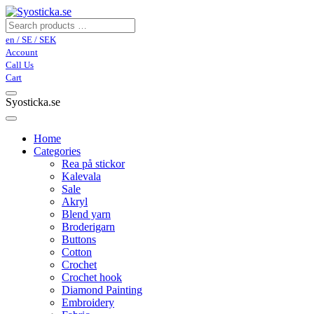
en / SE / SEK
Account
Call Us
Cart
Syosticka.se
Home
Categories
Rea på stickor
Kalevala
Sale
Akryl
Blend yarn
Broderigarn
Buttons
Cotton
Crochet
Crochet hook
Diamond Painting
Embroidery