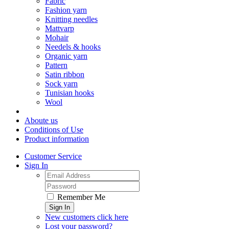
Fabric
Fashion yarn
Knitting needles
Mattvarp
Mohair
Needels & hooks
Organic yarn
Pattern
Satin ribbon
Sock yarn
Tunisian hooks
Wool
Aboute us
Conditions of Use
Product information
Customer Service
Sign In
Remember Me
Sign In
New customers click here
Lost your password?