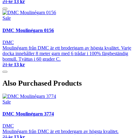
21 kr
13 kr
Sale
DMC Moulinégarn 0156
DMC
Moulinégarn från DMC är ett broderigarn av högsta kvalitet. Varje
docka innehåller 8 meter garn med 6 trådar i 100% färgbeständig
bomull. Tvättas i 60 grader C.
21 kr
13 kr
Also Purchased Products
Sale
DMC Moulinégarn 3774
DMC
Moulinégarn från DMC är ett brodergarn av högsta kvalitet.
21 kr
13 kr