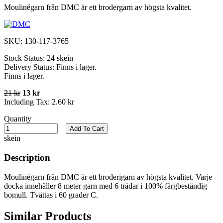
Moulinégarn från DMC är ett brodergarn av högsta kvalitet.
SKU:
130-117-3765
Stock Status:
24 skein
Delivery Status:
Finns i lager.
Finns i lager.
21 kr
13 kr
Including Tax:
2.60 kr
Quantity
Add To Cart
skein
Description
Moulinégarn från DMC är ett broderigarn av högsta kvalitet. Varje
docka innehåller 8 meter garn med 6 trådar i 100% färgbeständig
bomull. Tvättas i 60 grader C.
Similar Products