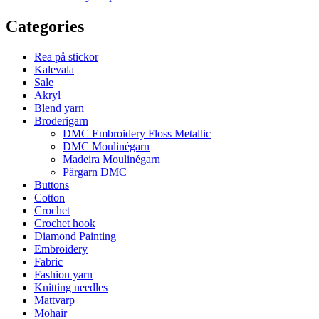
Categories
Rea på stickor
Kalevala
Sale
Akryl
Blend yarn
Broderigarn
DMC Embroidery Floss Metallic
DMC Moulinégarn
Madeira Moulinégarn
Pärgarn DMC
Buttons
Cotton
Crochet
Crochet hook
Diamond Painting
Embroidery
Fabric
Fashion yarn
Knitting needles
Mattvarp
Mohair