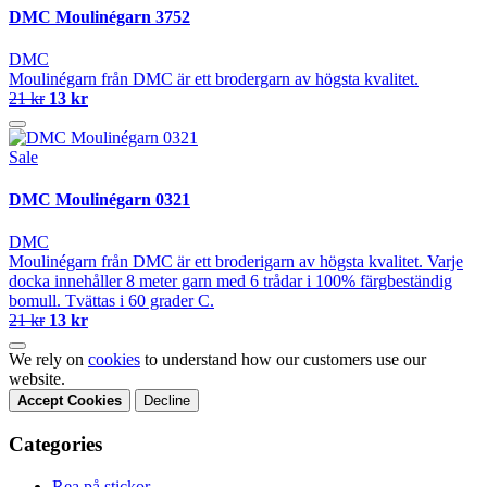
DMC Moulinégarn 3752
DMC
Moulinégarn från DMC är ett brodergarn av högsta kvalitet.
21 kr
13 kr
Sale
DMC Moulinégarn 0321
DMC
Moulinégarn från DMC är ett broderigarn av högsta kvalitet. Varje
docka innehåller 8 meter garn med 6 trådar i 100% färgbeständig
bomull. Tvättas i 60 grader C.
21 kr
13 kr
We rely on
cookies
to understand how our customers use our
website.
Accept Cookies
Decline
Categories
Rea på stickor