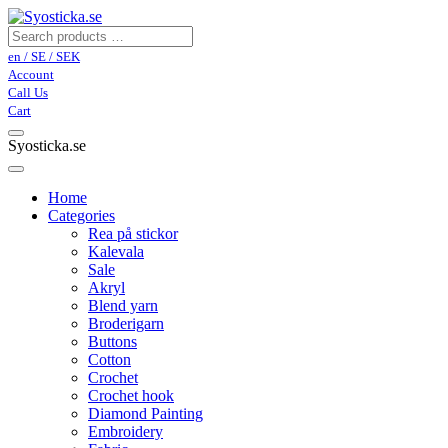
en / SE / SEK
Account
Call Us
Cart
Syosticka.se
Home
Categories
Rea på stickor
Kalevala
Sale
Akryl
Blend yarn
Broderigarn
Buttons
Cotton
Crochet
Crochet hook
Diamond Painting
Embroidery