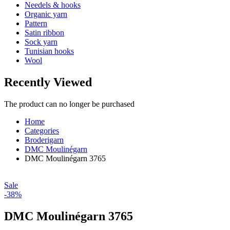
Needels & hooks
Organic yarn
Pattern
Satin ribbon
Sock yarn
Tunisian hooks
Wool
Recently Viewed
The product can no longer be purchased
Home
Categories
Broderigarn
DMC Moulinégarn
DMC Moulinégarn 3765
Sale
-38%
DMC Moulinégarn 3765