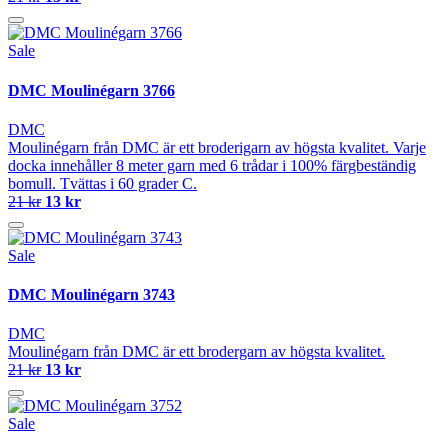
Sale
DMC Moulinégarn 3766
DMC
Moulinégarn från DMC är ett broderigarn av högsta kvalitet. Varje
docka innehåller 8 meter garn med 6 trådar i 100% färgbeständig
bomull. Tvättas i 60 grader C.
21 kr
13 kr
Sale
DMC Moulinégarn 3743
DMC
Moulinégarn från DMC är ett brodergarn av högsta kvalitet.
21 kr
13 kr
Sale