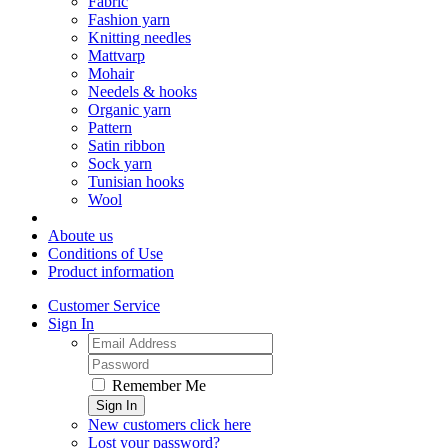
Fabric
Fashion yarn
Knitting needles
Mattvarp
Mohair
Needels & hooks
Organic yarn
Pattern
Satin ribbon
Sock yarn
Tunisian hooks
Wool
Aboute us
Conditions of Use
Product information
Customer Service
Sign In
Remember Me
Sign In
New customers click here
Lost your password?