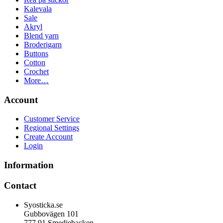
Kalevala
Sale
Akryl
Blend yarn
Broderigarn
Buttons
Cotton
Crochet
More…
Account
Customer Service
Regional Settings
Create Account
Login
Information
Contact
Syosticka.se
Gubbovägen 101
777 91 Smedjebacken