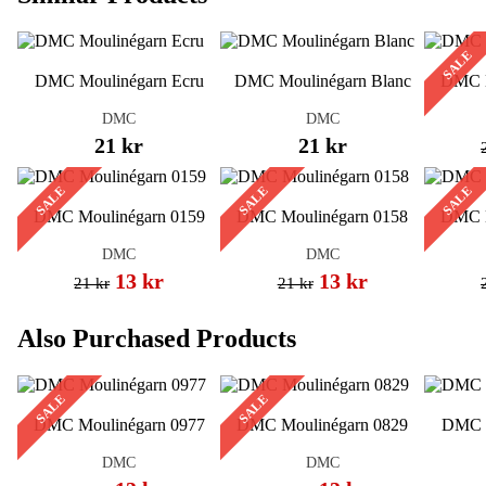
SALE
DMC Moulinégarn Ecru
DMC Moulinégarn Blanc
DMC M
DMC
DMC
21 kr
21 kr
SALE
SALE
SALE
DMC Moulinégarn 0159
DMC Moulinégarn 0158
DMC M
DMC
DMC
13 kr
13 kr
21 kr
21 kr
Also Purchased Products
SALE
SALE
DMC Moulinégarn 0977
DMC Moulinégarn 0829
DMC M
DMC
DMC