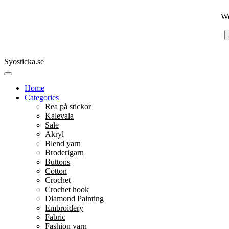
We
Syosticka.se
Home
Categories
Rea på stickor
Kalevala
Sale
Akryl
Blend yarn
Broderigarn
Buttons
Cotton
Crochet
Crochet hook
Diamond Painting
Embroidery
Fabric
Fashion yarn