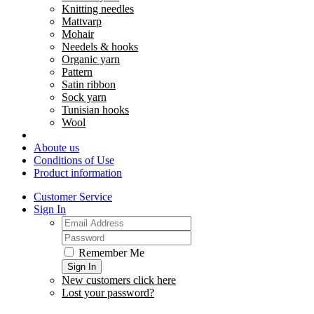
Knitting needles
Mattvarp
Mohair
Needels & hooks
Organic yarn
Pattern
Satin ribbon
Sock yarn
Tunisian hooks
Wool
Aboute us
Conditions of Use
Product information
Customer Service
Sign In
Remember Me
Sign In
New customers click here
Lost your password?