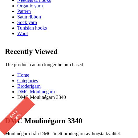
Needels & hooks
Organic yarn
Pattern
Satin ribbon
Sock yarn
Tunisian hooks
Wool
Recently Viewed
The product can no longer be purchased
Home
Categories
Broderigarn
DMC Moulinégarn
DMC Moulinégarn 3340
SALE
-38%
DMC Moulinégarn 3340
Moulinégarn från DMC är ett brodergarn av högsta kvalitet.