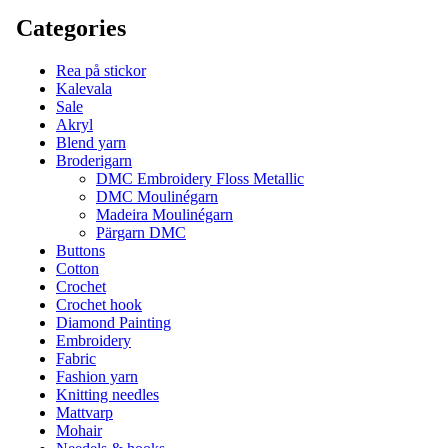
Categories
Rea på stickor
Kalevala
Sale
Akryl
Blend yarn
Broderigarn
DMC Embroidery Floss Metallic
DMC Moulinégarn
Madeira Moulinégarn
Pärgarn DMC
Buttons
Cotton
Crochet
Crochet hook
Diamond Painting
Embroidery
Fabric
Fashion yarn
Knitting needles
Mattvarp
Mohair