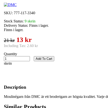
SKU:
777-117-3340
Stock Status:
9 skein
Delivery Status:
Finns i lager.
Finns i lager.
13 kr
21 kr
Including Tax:
2.60 kr
Quantity
Add To Cart
skein
Description
Moulinégarn från DMC är ett broderigarn av högsta kvalitet. Varje d
Similar Products