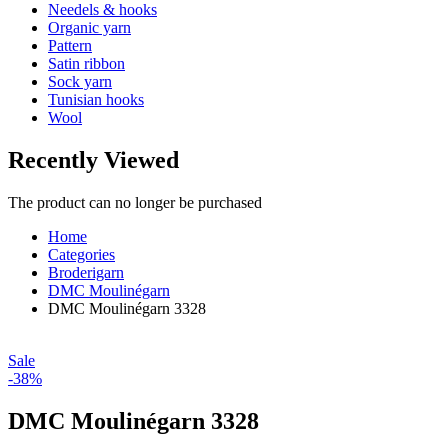
Needels & hooks
Organic yarn
Pattern
Satin ribbon
Sock yarn
Tunisian hooks
Wool
Recently Viewed
The product can no longer be purchased
Home
Categories
Broderigarn
DMC Moulinégarn
DMC Moulinégarn 3328
Sale
-38%
DMC Moulinégarn 3328