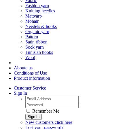
Fabric
Fashion yarn
Knitting needles
Mattvarp
Mohair
Needels & hooks
Organic yarn
Pattern
Satin ribbon
Sock yarn
Tunisian hooks
Wool
Aboute us
Conditions of Use
Product information
Customer Service
Sign In
Remember Me
Sign In
New customers click here
Lost your password?