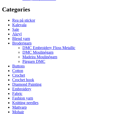
Categories
Rea på stickor
Kalevala
Sale
Akryl
Blend yarn
Broderigarn
DMC Embroidery Floss Metallic
DMC Moulinégarn
Madeira Moulinégarn
Pärgarn DMC
Buttons
Cotton
Crochet
Crochet hook
Diamond Painting
Embroidery
Fabric
Fashion yarn
Knitting needles
Mattvarp
Mohair