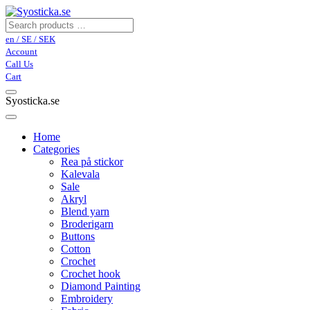
en / SE / SEK
Account
Call Us
Cart
Syosticka.se
Home
Categories
Rea på stickor
Kalevala
Sale
Akryl
Blend yarn
Broderigarn
Buttons
Cotton
Crochet
Crochet hook
Diamond Painting
Embroidery