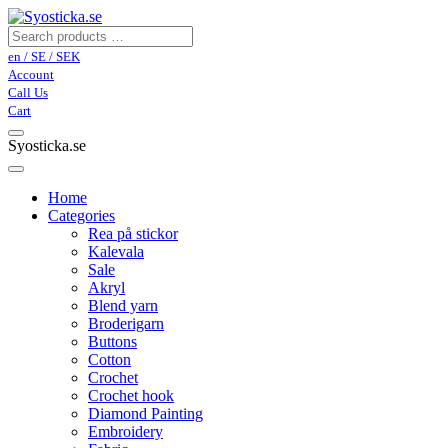
en / SE / SEK
Account
Call Us
Cart
Syosticka.se
Home
Categories
Rea på stickor
Kalevala
Sale
Akryl
Blend yarn
Broderigarn
Buttons
Cotton
Crochet
Crochet hook
Diamond Painting
Embroidery