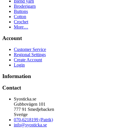
Blend yarn
Broderigarn
Buttons
Cotton
Crochet
More…
Account
Customer Service
Regional Settings
Create Account
Login
Information
Contact
Syosticka.se
Gubbovägen 101
777 91 Smedjebacken
Sverige
070-6218199 (Patrik)
info@syosticka.se