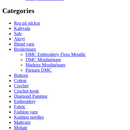
Categories
Rea på stickor
Kalevala
Sale
Akryl
Blend yarn
Broderigarn
DMC Embroidery Floss Metallic
DMC Moulinégarn
Madeira Moulinégarn
Pärgarn DMC
Buttons
Cotton
Crochet
Crochet hook
Diamond Painting
Embroidery
Fabric
Fashion yarn
Knitting needles
Mattvarp
Mohair