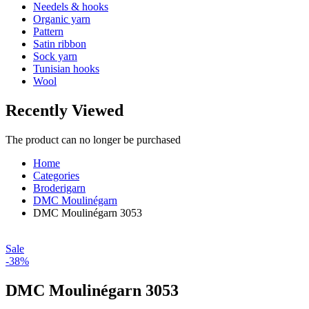
Needels & hooks
Organic yarn
Pattern
Satin ribbon
Sock yarn
Tunisian hooks
Wool
Recently Viewed
The product can no longer be purchased
Home
Categories
Broderigarn
DMC Moulinégarn
DMC Moulinégarn 3053
Sale
-38%
DMC Moulinégarn 3053