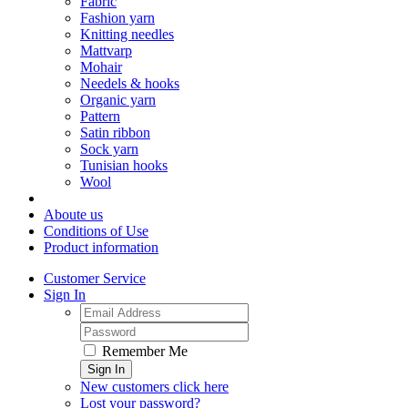
Fabric
Fashion yarn
Knitting needles
Mattvarp
Mohair
Needels & hooks
Organic yarn
Pattern
Satin ribbon
Sock yarn
Tunisian hooks
Wool
Aboute us
Conditions of Use
Product information
Customer Service
Sign In
Remember Me
Sign In
New customers click here
Lost your password?