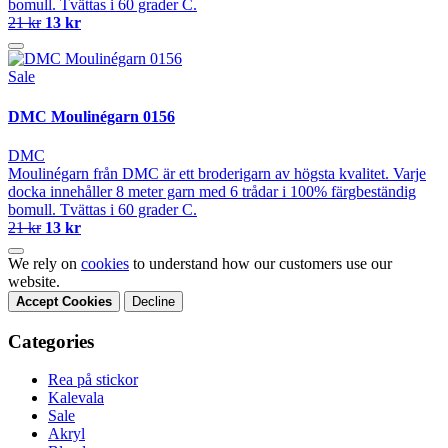
bomull. Tvättas i 60 grader C.
21 kr
13 kr
Sale
DMC Moulinégarn 0156
DMC
Moulinégarn från DMC är ett broderigarn av högsta kvalitet. Varje
docka innehåller 8 meter garn med 6 trådar i 100% färgbeständig
bomull. Tvättas i 60 grader C.
21 kr
13 kr
We rely on
cookies
to understand how our customers use our
website.
Accept Cookies
Decline
Categories
Rea på stickor
Kalevala
Sale
Akryl