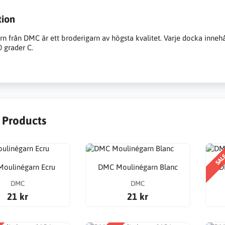
tion
n från DMC är ett broderigarn av högsta kvalitet. Varje docka inneh
0 grader C.
r Products
SAL
oulinégarn Ecru
DMC Moulinégarn Blanc
D
DMC
DMC
21 kr
21 kr