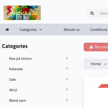
Categories
Aboute us
Conditions
Categories
The prod
Rea på stickor
Home
Kalevala
Sale
SALE
Akryl
-38%
Blend yarn