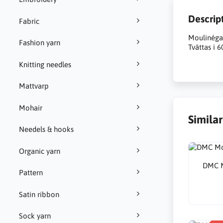
Descrip
Fabric
Moulinégar
Fashion yarn
Tvättas i 6
Knitting needles
Mattvarp
Mohair
Simila
Needels & hooks
Organic yarn
DMC M
Pattern
Satin ribbon
Sock yarn