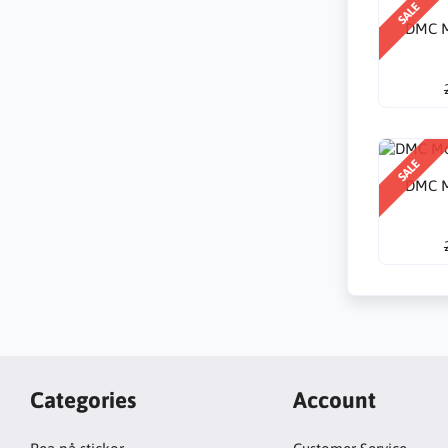
SALE
DMC M
SALE
DMC M
Categories
Account