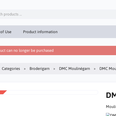
 of Use
Product information
uct can no longer be purchased
Categories
Broderigarn
DMC Moulinégarn
DMC Moul
DM
Mouli