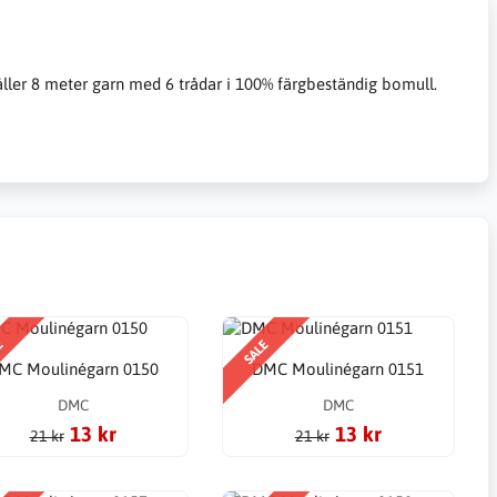
åller 8 meter garn med 6 trådar i 100% färgbeständig bomull.
E
SALE
MC Moulinégarn 0150
DMC Moulinégarn 0151
DMC
DMC
13 kr
13 kr
21 kr
21 kr