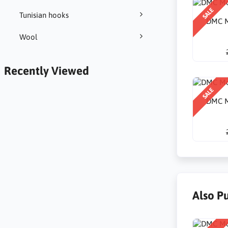
SALE
Tunisian hooks
DMC M
Wool
Recently Viewed
SALE
DMC M
Also P