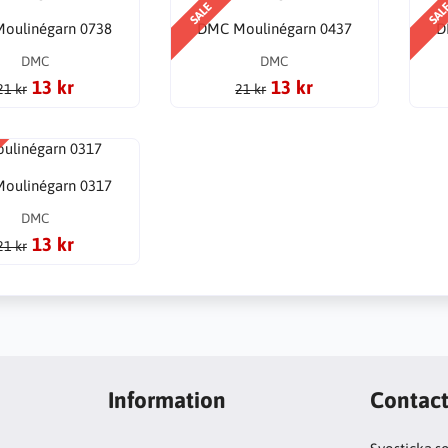
SALE
SAL
oulinégarn 0738
DMC Moulinégarn 0437
D
DMC
DMC
13 kr
13 kr
21 kr
21 kr
oulinégarn 0317
DMC
13 kr
21 kr
Information
Contac