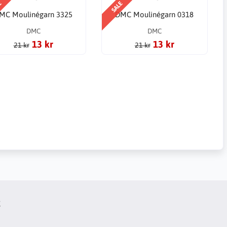
E
SALE
MC Moulinégarn 3325
DMC Moulinégarn 0318
DMC
DMC
13 kr
13 kr
21 kr
21 kr
t