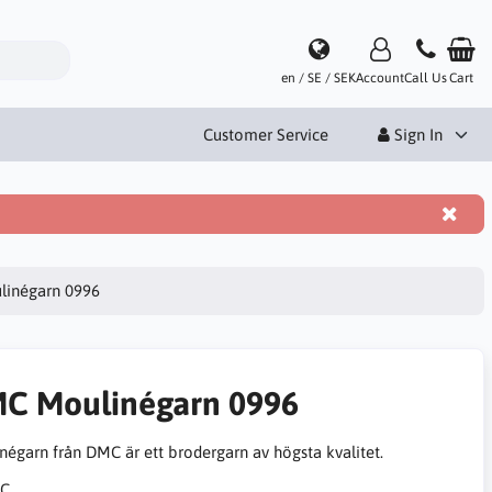
en / SE / SEK
Account
Call Us
Cart
Customer Service
Sign In
inégarn 0996
C Moulinégarn 0996
négarn från DMC är ett brodergarn av högsta kvalitet.