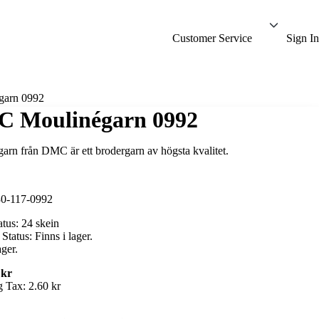
Customer Service
Sign In
arn 0992
 Moulinégarn 0992
arn från DMC är ett brodergarn av högsta kvalitet.
0-117-0992
atus:
24 skein
 Status:
Finns i lager.
ager.
 kr
g Tax:
2.60 kr