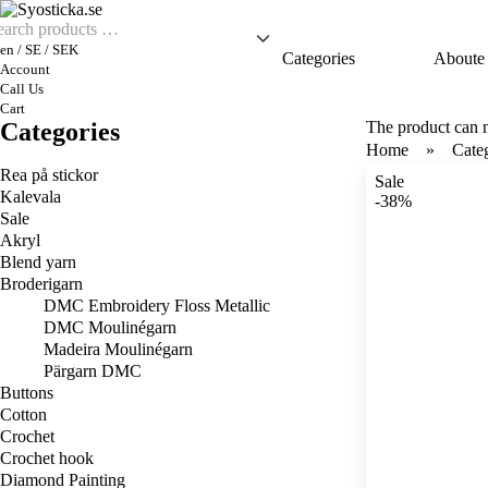
en / SE / SEK
Categories
Aboute
Account
Call Us
Cart
Categories
The product can 
Home
Cate
Rea på stickor
Sale
Kalevala
-38%
Sale
Akryl
Blend yarn
Broderigarn
DMC Embroidery Floss Metallic
DMC Moulinégarn
Madeira Moulinégarn
Pärgarn DMC
Buttons
Cotton
Crochet
Crochet hook
Diamond Painting