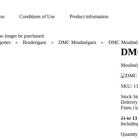
 us
Conditions of Use
Product information
no longer be purchased
gories
Broderigarn
DMC Moulinégarn
DMC Moulinég
DMC
Moulinég
SKU:
13
Stock St
Delivery
Finns i l
21 kr
13
Includin
Quantity