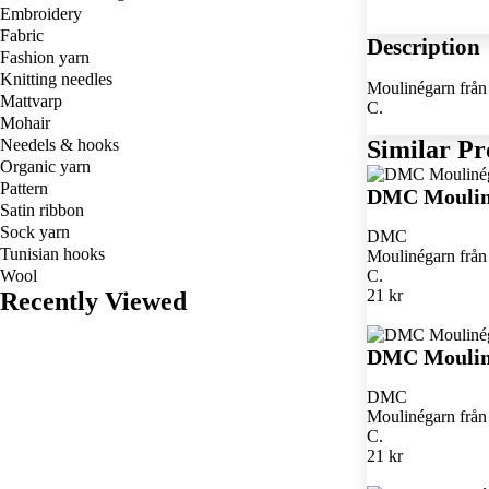
Embroidery
Fabric
Description
Fashion yarn
Knitting needles
Moulinégarn från 
Mattvarp
C.
Mohair
Needels & hooks
Similar Pr
Organic yarn
Pattern
DMC Moulin
Satin ribbon
Sock yarn
DMC
Tunisian hooks
Moulinégarn från 
Wool
C.
21 kr
Recently Viewed
DMC Moulin
DMC
Moulinégarn från 
C.
21 kr