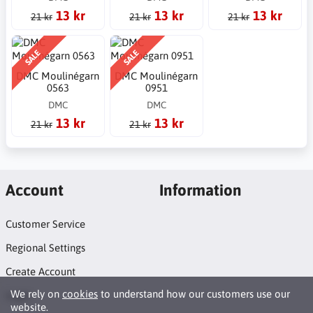
13 kr
13 kr
13 kr
21 kr
21 kr
21 kr
SALE
SALE
DMC Moulinégarn
DMC Moulinégarn
0563
0951
DMC
DMC
13 kr
13 kr
21 kr
21 kr
Account
Information
Customer Service
Regional Settings
Create Account
We rely on
cookies
to understand how our customers use our
Login
website.