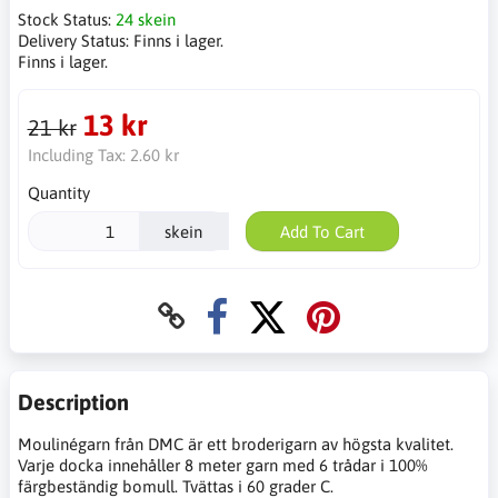
Stock Status:
24 skein
Delivery Status:
Finns i lager.
Finns i lager.
13 kr
21 kr
Including Tax:
2.60 kr
Quantity
skein
Add To Cart
Description
Moulinégarn från DMC är ett broderigarn av högsta kvalitet.
Varje docka innehåller 8 meter garn med 6 trådar i 100%
färgbeständig bomull. Tvättas i 60 grader C.