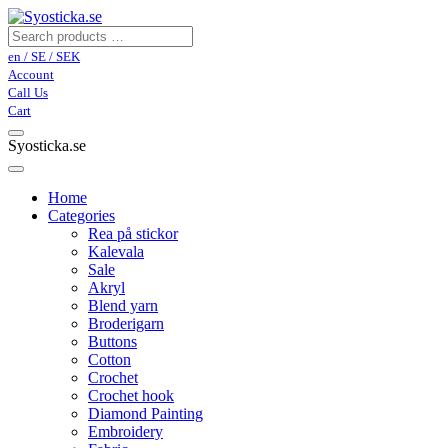
en / SE / SEK
Account
Call Us
Cart
Syosticka.se
Home
Categories
Rea på stickor
Kalevala
Sale
Akryl
Blend yarn
Broderigarn
Buttons
Cotton
Crochet
Crochet hook
Diamond Painting
Embroidery