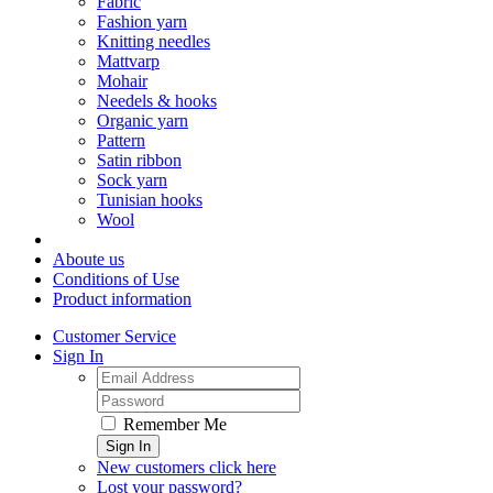
Fabric
Fashion yarn
Knitting needles
Mattvarp
Mohair
Needels & hooks
Organic yarn
Pattern
Satin ribbon
Sock yarn
Tunisian hooks
Wool
Aboute us
Conditions of Use
Product information
Customer Service
Sign In
Remember Me
Sign In
New customers click here
Lost your password?