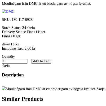
Moulinégarn från DMC är ett brodergarn av högsta kvalitet.
SKU:
130-117-0928
Stock Status:
24 skein
Delivery Status:
Finns i lager.
Finns i lager.
21 kr
13 kr
Including Tax:
2.60 kr
Quantity
Add To Cart
skein
Description
Moulinégarn från DMC är ett broderigarn av högsta kvalitet. Varje 
Similar Products