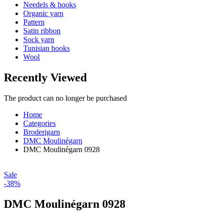
Needels & hooks
Organic yarn
Pattern
Satin ribbon
Sock yarn
Tunisian hooks
Wool
Recently Viewed
The product can no longer be purchased
Home
Categories
Broderigarn
DMC Moulinégarn
DMC Moulinégarn 0928
Sale
-38%
DMC Moulinégarn 0928