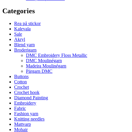
Categories
Rea på stickor
Kalevala
Sale
Akryl
Blend yarn
Broderigarn
DMC Embroidery Floss Metallic
DMC Moulinégarn
Madeira Moulinégarn
Pärgarn DMC
Buttons
Cotton
Crochet
Crochet hook
Diamond Painting
Embroidery
Fabric
Fashion yarn
Knitting needles
Mattvarp
Mohair