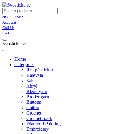
en / SE / SEK
Account
Call Us
Cart
Syosticka.se
Home
Categories
Rea på stickor
Kalevala
Sale
Akryl
Blend yarn
Broderigarn
Buttons
Cotton
Crochet
Crochet hook
Diamond Painting
Embroidery