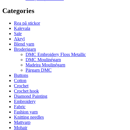
Categories
Rea på stickor
Kalevala
Sale
Akryl
Blend yarn
Broderigarn
DMC Embroidery Floss Metallic
DMC Moulinégarn
Madeira Moulinégarn
Pärgarn DMC
Buttons
Cotton
Crochet
Crochet hook
Diamond Painting
Embroidery
Fabric
Fashion yarn
Knitting needles
Mattvarp
Mohair