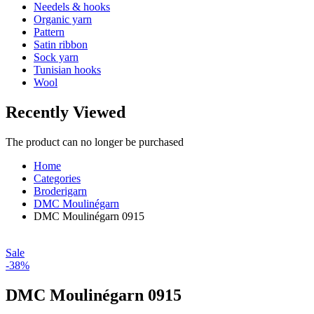
Needels & hooks
Organic yarn
Pattern
Satin ribbon
Sock yarn
Tunisian hooks
Wool
Recently Viewed
The product can no longer be purchased
Home
Categories
Broderigarn
DMC Moulinégarn
DMC Moulinégarn 0915
Sale
-38%
DMC Moulinégarn 0915