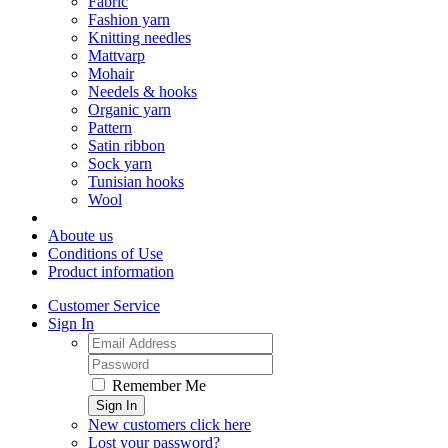
Fabric
Fashion yarn
Knitting needles
Mattvarp
Mohair
Needels & hooks
Organic yarn
Pattern
Satin ribbon
Sock yarn
Tunisian hooks
Wool
Aboute us
Conditions of Use
Product information
Customer Service
Sign In
Remember Me
Sign In
New customers click here
Lost your password?