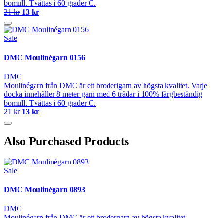
bomull. Tvättas i 60 grader C.
21 kr
13 kr
Sale
DMC Moulinégarn 0156
DMC
Moulinégarn från DMC är ett broderigarn av högsta kvalitet. Varje
docka innehåller 8 meter garn med 6 trådar i 100% färgbeständig
bomull. Tvättas i 60 grader C.
21 kr
13 kr
Also Purchased Products
Sale
DMC Moulinégarn 0893
DMC
Moulinégarn från DMC är ett brodergarn av högsta kvalitet.