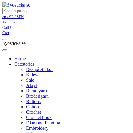
en / SE / SEK
Account
Call Us
Cart
Syosticka.se
Home
Categories
Rea på stickor
Kalevala
Sale
Akryl
Blend yarn
Broderigarn
Buttons
Cotton
Crochet
Crochet hook
Diamond Painting
Embroidery