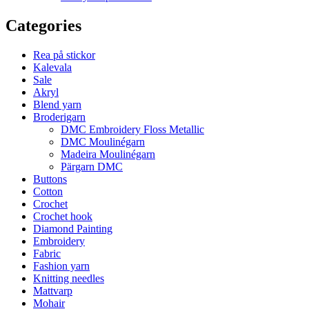
Categories
Rea på stickor
Kalevala
Sale
Akryl
Blend yarn
Broderigarn
DMC Embroidery Floss Metallic
DMC Moulinégarn
Madeira Moulinégarn
Pärgarn DMC
Buttons
Cotton
Crochet
Crochet hook
Diamond Painting
Embroidery
Fabric
Fashion yarn
Knitting needles
Mattvarp
Mohair