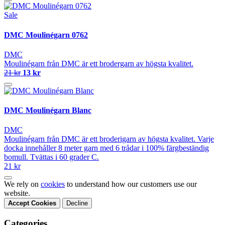
Sale
DMC Moulinégarn 0762
DMC
Moulinégarn från DMC är ett brodergarn av högsta kvalitet.
21 kr
13 kr
DMC Moulinégarn Blanc
DMC
Moulinégarn från DMC är ett broderigarn av högsta kvalitet. Varje
docka innehåller 8 meter garn med 6 trådar i 100% färgbeständig
bomull. Tvättas i 60 grader C.
21 kr
We rely on
cookies
to understand how our customers use our
website.
Accept Cookies
Decline
Categories