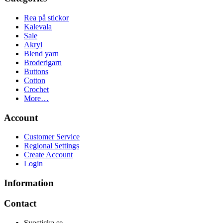
Rea på stickor
Kalevala
Sale
Akryl
Blend yarn
Broderigarn
Buttons
Cotton
Crochet
More…
Account
Customer Service
Regional Settings
Create Account
Login
Information
Contact
Syosticka.se