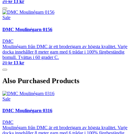
21 kr
13 kr
Sale
DMC Moulinégarn 0156
DMC
Moulinégarn från DMC är ett broderigarn av högsta kvalitet. Varje
docka innehåller 8 meter garn med 6 trådar i 100% färgbeständig
bomull. Tvättas i 60 grader C.
21 kr
13 kr
Also Purchased Products
Sale
DMC Moulinégarn 0316
DMC
Moulinégarn från DMC är ett broderigarn av högsta kvalitet. Varje
docka innehåller 8 meter garn med 6 trådar i 100% färgbeständig