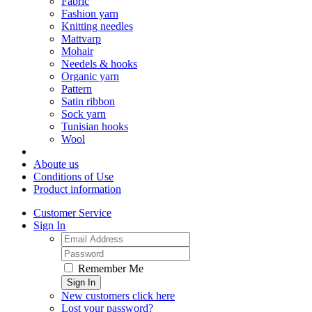
Fabric
Fashion yarn
Knitting needles
Mattvarp
Mohair
Needels & hooks
Organic yarn
Pattern
Satin ribbon
Sock yarn
Tunisian hooks
Wool
Aboute us
Conditions of Use
Product information
Customer Service
Sign In
Remember Me
Sign In
New customers click here
Lost your password?