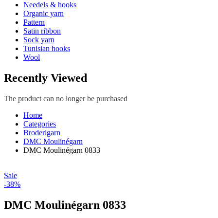
Needels & hooks
Organic yarn
Pattern
Satin ribbon
Sock yarn
Tunisian hooks
Wool
Recently Viewed
The product can no longer be purchased
Home
Categories
Broderigarn
DMC Moulinégarn
DMC Moulinégarn 0833
Sale
-38%
DMC Moulinégarn 0833