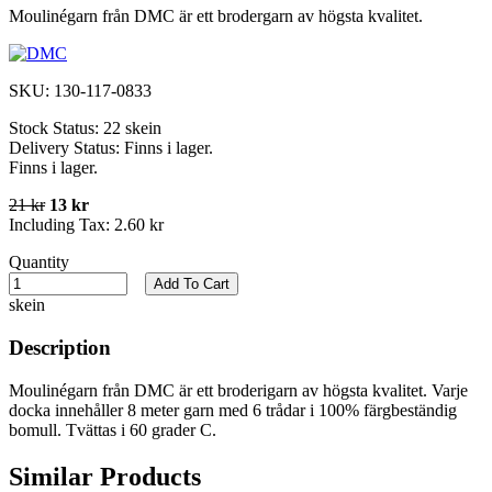
Moulinégarn från DMC är ett brodergarn av högsta kvalitet.
SKU:
130-117-0833
Stock Status:
22 skein
Delivery Status:
Finns i lager.
Finns i lager.
21 kr
13 kr
Including Tax:
2.60 kr
Quantity
Add To Cart
skein
Description
Moulinégarn från DMC är ett broderigarn av högsta kvalitet. Varje
docka innehåller 8 meter garn med 6 trådar i 100% färgbeständig
bomull. Tvättas i 60 grader C.
Similar Products