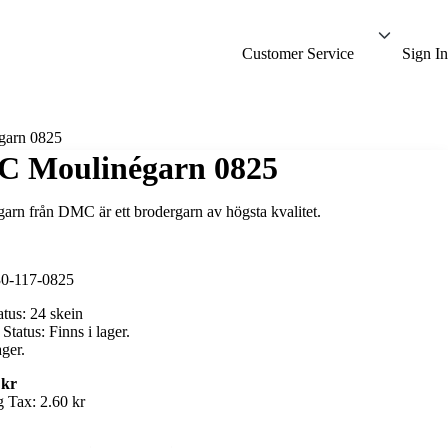
Customer Service
Sign In
arn 0825
 Moulinégarn 0825
arn från DMC är ett brodergarn av högsta kvalitet.
0-117-0825
atus:
24 skein
 Status:
Finns i lager.
ager.
 kr
g Tax:
2.60 kr