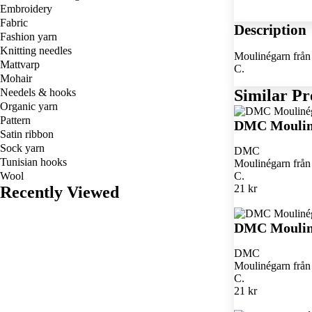
Embroidery
Fabric
Description
Fashion yarn
Knitting needles
Moulinégarn från 
Mattvarp
C.
Mohair
Needels & hooks
Similar Pr
Organic yarn
Pattern
DMC Moulin
Satin ribbon
Sock yarn
DMC
Tunisian hooks
Moulinégarn från 
Wool
C.
21 kr
Recently Viewed
DMC Moulin
DMC
Moulinégarn från 
C.
21 kr