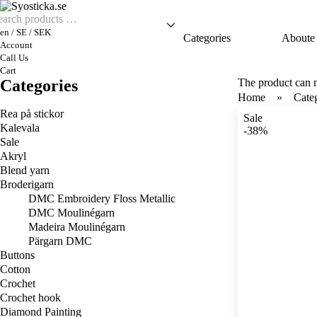
en / SE / SEK
Categories
Aboute
Account
Call Us
Cart
Categories
The product can 
Home
Cate
Rea på stickor
Sale
Kalevala
-38%
Sale
Akryl
Blend yarn
Broderigarn
DMC Embroidery Floss Metallic
DMC Moulinégarn
Madeira Moulinégarn
Pärgarn DMC
Buttons
Cotton
Crochet
Crochet hook
Diamond Painting