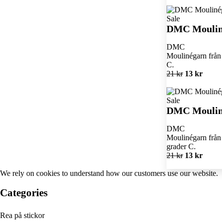
Sale
DMC Moulin
DMC
Moulinégarn från 
C.
21 kr
13 kr
Sale
DMC Moulin
DMC
Moulinégarn från 
grader C.
21 kr
13 kr
We rely on
cookies
to understand how our customers use our website.
Categories
Rea på stickor