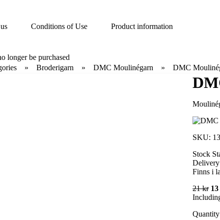
 us
Conditions of Use
Product information
no longer be purchased
gories
Broderigarn
DMC Moulinégarn
DMC Moulinég
DMC
Moulinég
SKU:
13
Stock St
Delivery
Finns i l
21 kr
13
Includin
Quantity