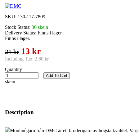
SKU:
130-117-7809
Stock Status:
30 skein
Delivery Status:
Finns i lager.
Finns i lager.
13 kr
21 kr
Including Tax:
2.60 kr
Quantity
Add To Cart
skein
Description
Moulinégarn från DMC är ett broderigarn av högsta kvalitet. Varje