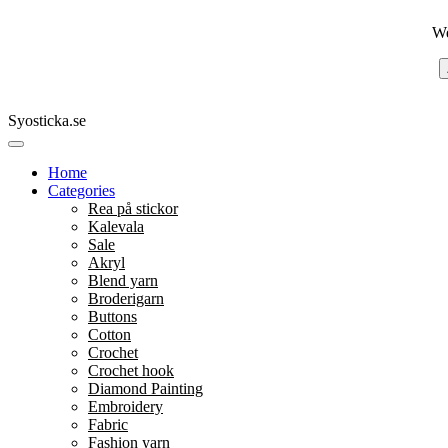
We
Syosticka.se
Home
Categories
Rea på stickor
Kalevala
Sale
Akryl
Blend yarn
Broderigarn
Buttons
Cotton
Crochet
Crochet hook
Diamond Painting
Embroidery
Fabric
Fashion yarn