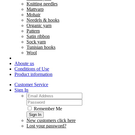
Knitting needles
Mattvarp
Mohair
Needels & hooks
Organic yarn
Pattern
Satin ribbon
Sock yarn
Tunisian hooks
Wool
Aboute us
Conditions of Use
Product information
Customer Service
Sign In
Remember Me
Sign In
New customers click here
Lost your password?