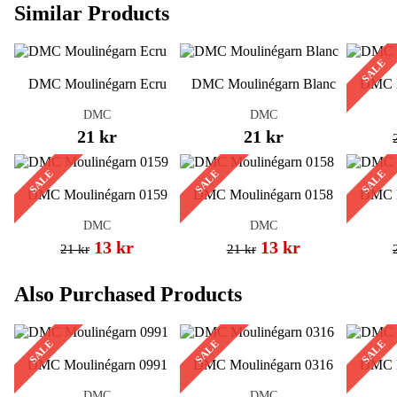
Similar Products
SALE
DMC Moulinégarn Ecru
DMC Moulinégarn Blanc
DMC M
DMC
DMC
21 kr
21 kr
SALE
SALE
SALE
DMC Moulinégarn 0159
DMC Moulinégarn 0158
DMC M
DMC
DMC
13 kr
13 kr
21 kr
21 kr
Also Purchased Products
SALE
SALE
SALE
DMC Moulinégarn 0991
DMC Moulinégarn 0316
DMC M
DMC
DMC