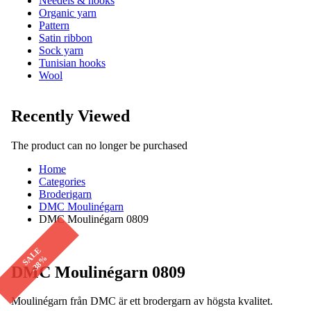
Needels & hooks
Organic yarn
Pattern
Satin ribbon
Sock yarn
Tunisian hooks
Wool
Recently Viewed
The product can no longer be purchased
Home
Categories
Broderigarn
DMC Moulinégarn
DMC Moulinégarn 0809
SALE
-38%
DMC Moulinégarn 0809
Moulinégarn från DMC är ett brodergarn av högsta kvalitet.