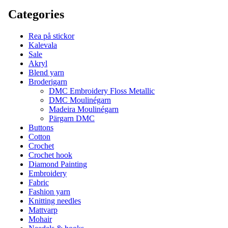
Categories
Rea på stickor
Kalevala
Sale
Akryl
Blend yarn
Broderigarn
DMC Embroidery Floss Metallic
DMC Moulinégarn
Madeira Moulinégarn
Pärgarn DMC
Buttons
Cotton
Crochet
Crochet hook
Diamond Painting
Embroidery
Fabric
Fashion yarn
Knitting needles
Mattvarp
Mohair