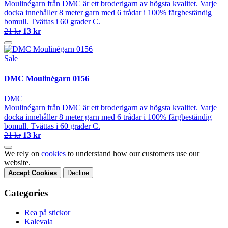
Moulinégarn från DMC är ett broderigarn av högsta kvalitet. Varje
docka innehåller 8 meter garn med 6 trådar i 100% färgbeständig
bomull. Tvättas i 60 grader C.
21 kr
13 kr
Sale
DMC Moulinégarn 0156
DMC
Moulinégarn från DMC är ett broderigarn av högsta kvalitet. Varje
docka innehåller 8 meter garn med 6 trådar i 100% färgbeständig
bomull. Tvättas i 60 grader C.
21 kr
13 kr
We rely on
cookies
to understand how our customers use our
website.
Accept Cookies
Decline
Categories
Rea på stickor
Kalevala