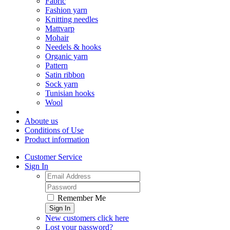
Fabric
Fashion yarn
Knitting needles
Mattvarp
Mohair
Needels & hooks
Organic yarn
Pattern
Satin ribbon
Sock yarn
Tunisian hooks
Wool
Aboute us
Conditions of Use
Product information
Customer Service
Sign In
Remember Me
Sign In
New customers click here
Lost your password?