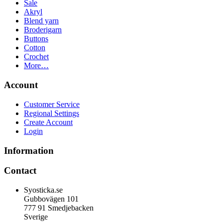
Sale
Akryl
Blend yarn
Broderigarn
Buttons
Cotton
Crochet
More…
Account
Customer Service
Regional Settings
Create Account
Login
Information
Contact
Syosticka.se
Gubbovägen 101
777 91 Smedjebacken
Sverige