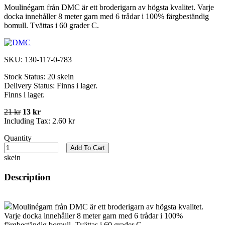
Moulinégarn från DMC är ett broderigarn av högsta kvalitet. Varje
docka innehåller 8 meter garn med 6 trådar i 100% färgbeständig
bomull. Tvättas i 60 grader C.
SKU:
130-117-0-783
Stock Status:
20 skein
Delivery Status:
Finns i lager.
Finns i lager.
21 kr
13 kr
Including Tax:
2.60 kr
Quantity
Add To Cart
skein
Description
Moulinégarn från DMC är ett broderigarn av högsta kvalitet.
Varje docka innehåller 8 meter garn med 6 trådar i 100%
färgbeständig bomull. Tvättas i 60 grader C.