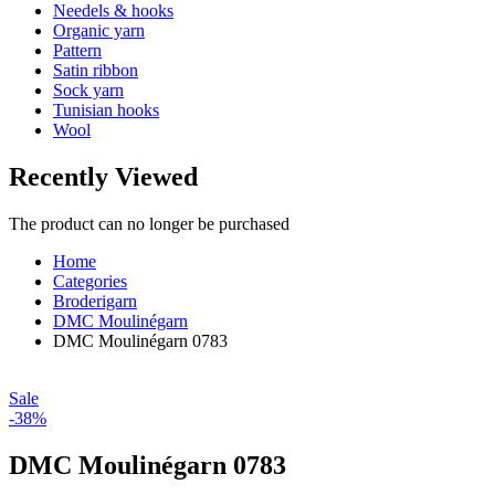
Needels & hooks
Organic yarn
Pattern
Satin ribbon
Sock yarn
Tunisian hooks
Wool
Recently Viewed
The product can no longer be purchased
Home
Categories
Broderigarn
DMC Moulinégarn
DMC Moulinégarn 0783
Sale
-38%
DMC Moulinégarn 0783