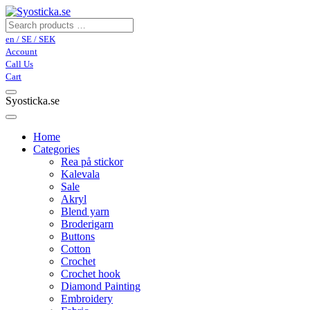
en / SE / SEK
Account
Call Us
Cart
Syosticka.se
Home
Categories
Rea på stickor
Kalevala
Sale
Akryl
Blend yarn
Broderigarn
Buttons
Cotton
Crochet
Crochet hook
Diamond Painting
Embroidery