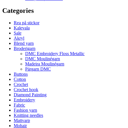
Categories
Rea på stickor
Kalevala
Sale
Akryl
Blend yarn
Broderigarn
DMC Embroidery Floss Metallic
DMC Moulinégarn
Madeira Moulinégarn
Pärgarn DMC
Buttons
Cotton
Crochet
Crochet hook
Diamond Painting
Embroidery
Fabric
Fashion yarn
Knitting needles
Mattvarp
Mohair