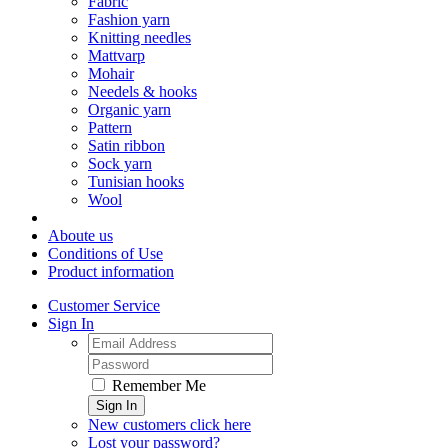
Fabric
Fashion yarn
Knitting needles
Mattvarp
Mohair
Needels & hooks
Organic yarn
Pattern
Satin ribbon
Sock yarn
Tunisian hooks
Wool
Aboute us
Conditions of Use
Product information
Customer Service
Sign In
Remember Me
Sign In
New customers click here
Lost your password?