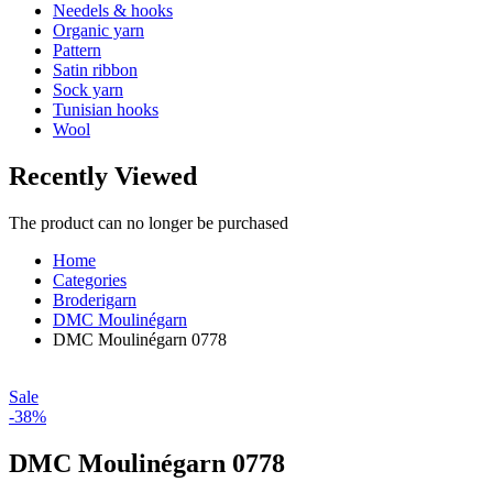
Needels & hooks
Organic yarn
Pattern
Satin ribbon
Sock yarn
Tunisian hooks
Wool
Recently Viewed
The product can no longer be purchased
Home
Categories
Broderigarn
DMC Moulinégarn
DMC Moulinégarn 0778
Sale
-38%
DMC Moulinégarn 0778