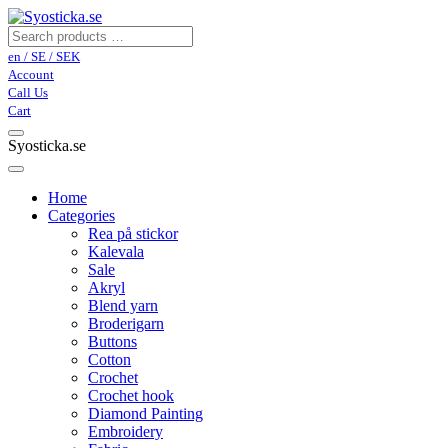
en / SE / SEK
Account
Call Us
Cart
Syosticka.se
Home
Categories
Rea på stickor
Kalevala
Sale
Akryl
Blend yarn
Broderigarn
Buttons
Cotton
Crochet
Crochet hook
Diamond Painting
Embroidery