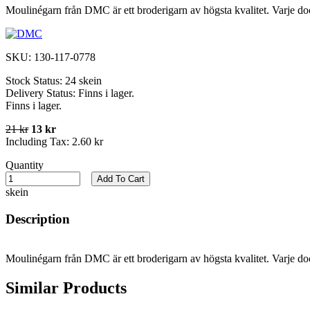
Moulinégarn från DMC är ett broderigarn av högsta kvalitet. Varje do
SKU:
130-117-0778
Stock Status:
24 skein
Delivery Status:
Finns i lager.
Finns i lager.
21 kr
13 kr
Including Tax:
2.60 kr
Quantity
Add To Cart
skein
Description
Moulinégarn från DMC är ett broderigarn av högsta kvalitet. Varje do
Similar Products