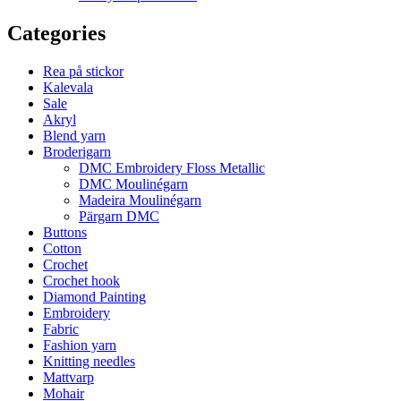
Categories
Rea på stickor
Kalevala
Sale
Akryl
Blend yarn
Broderigarn
DMC Embroidery Floss Metallic
DMC Moulinégarn
Madeira Moulinégarn
Pärgarn DMC
Buttons
Cotton
Crochet
Crochet hook
Diamond Painting
Embroidery
Fabric
Fashion yarn
Knitting needles
Mattvarp
Mohair