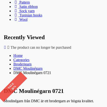
Pattern
Satin ribbon
Sock yarn
Tunisian hooks
Wool
Recently Viewed
The product can no longer be purchased
Home
Categories
Broderigarn
DMC Moulinégarn
DMC Moulinégarn 0721
SALE
-38%
DMC Moulinégarn 0721
Moulinégarn från DMC är ett brodergarn av högsta kvalitet.