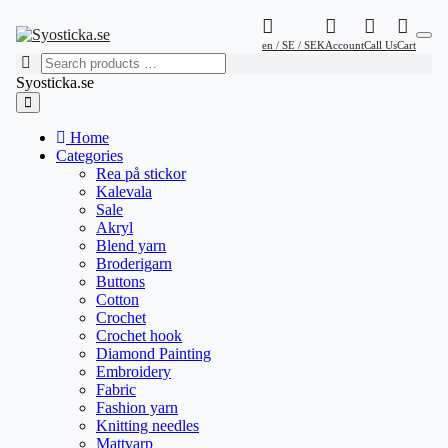
en / SE / SEK
Account
Call Us
Cart
Syosticka.se
Home
Categories
Rea på stickor
Kalevala
Sale
Akryl
Blend yarn
Broderigarn
Buttons
Cotton
Crochet
Crochet hook
Diamond Painting
Embroidery
Fabric
Fashion yarn
Knitting needles
Mattvarp