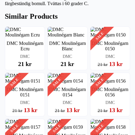
färgbeständig bomull. Tvättas i 60 grader C.
Similar Products
SALE
DMC Moulinégarn
DMC Moulinégarn
DMC Moulinégarn
Ecru
Blanc
0150
DMC
DMC
DMC
21 kr
21 kr
13 kr
21 kr
SALE
SALE
SALE
DMC Moulinégarn
DMC Moulinégarn
DMC Moulinégarn
0151
0154
0156
DMC
DMC
DMC
13 kr
13 kr
13 kr
21 kr
21 kr
21 kr
SALE
SALE
SALE