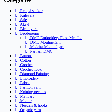
Categories
Rea på stickor
Kalevala
Sale
Akryl
Blend yarn
Broderigarn
DMC Embroidery Floss Metallic
DMC Moulinégarn
Madeira Moulinégarn
Pärgarn DMC
Buttons
Cotton
Crochet
Crochet hook
Diamond Painting
Embroidery
Fabric
Fashion yarn
Knitting needles
Mattvarp
Mohair
Needels & hooks
Organic yarn