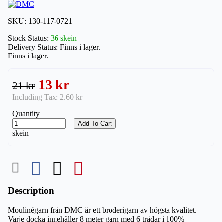
SKU:
130-117-0721
Stock Status:
36 skein
Delivery Status:
Finns i lager.
Finns i lager.
13 kr
21 kr
Including Tax:
2.60 kr
Quantity
Add To Cart
skein
Description
Moulinégarn från DMC är ett broderigarn av högsta kvalitet.
Varje docka innehåller 8 meter garn med 6 trådar i 100%