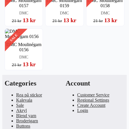
DMC Moulinégarn
DMC Moulinégarn
DMC Moulinégarn
0157
0159
0158
DMC
DMC
DMC
13 kr
13 kr
13 kr
21 kr
21 kr
21 kr
SALE
DMC Moulinégarn
0156
DMC
13 kr
21 kr
Categories
Account
Rea på stickor
Customer Service
Kalevala
Regional Settings
Sale
Create Account
Akryl
Login
Blend yarn
Broderigarn
Buttons