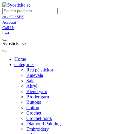
en / SE / SEK
Account
Call Us
Cart
Syosticka.se
Home
Categories
Rea på stickor
Kalevala
Sale
Akryl
Blend yarn
Broderigarn
Buttons
Cotton
Crochet
Crochet hook
Diamond Painting
Embroidery