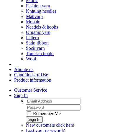
Fabric
Fashion yarn
Knitting needles
Mattvarp
Mohair
Needels & hooks
Organic yarn
Pattern
Satin ribbon
Sock yarn
Tunisian hooks
Wool
Aboute us
Conditions of Use
Product information
Customer Service
Sign In
Remember Me
Sign In
New customers click here
Lost your password?