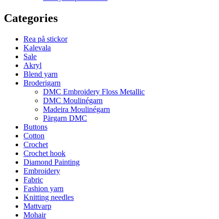
Categories
Rea på stickor
Kalevala
Sale
Akryl
Blend yarn
Broderigarn
DMC Embroidery Floss Metallic
DMC Moulinégarn
Madeira Moulinégarn
Pärgarn DMC
Buttons
Cotton
Crochet
Crochet hook
Diamond Painting
Embroidery
Fabric
Fashion yarn
Knitting needles
Mattvarp
Mohair