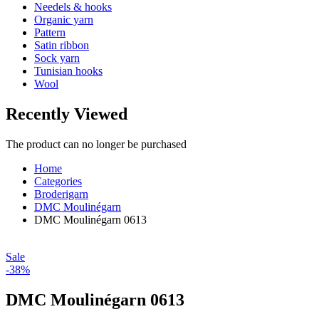
Needels & hooks
Organic yarn
Pattern
Satin ribbon
Sock yarn
Tunisian hooks
Wool
Recently Viewed
The product can no longer be purchased
Home
Categories
Broderigarn
DMC Moulinégarn
DMC Moulinégarn 0613
Sale
-38%
DMC Moulinégarn 0613