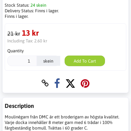
Stock Status:
24 skein
Delivery Status:
Finns i lager.
Finns i lager.
13 kr
21 kr
Including Tax:
2.60 kr
Quantity
skein
Add To Cart
Description
Moulinégarn från DMC är ett broderigarn av högsta kvalitet.
Varje docka innehåller 8 meter garn med 6 trådar i 100%
färgbeständig bomull. Tvättas i 60 grader C.