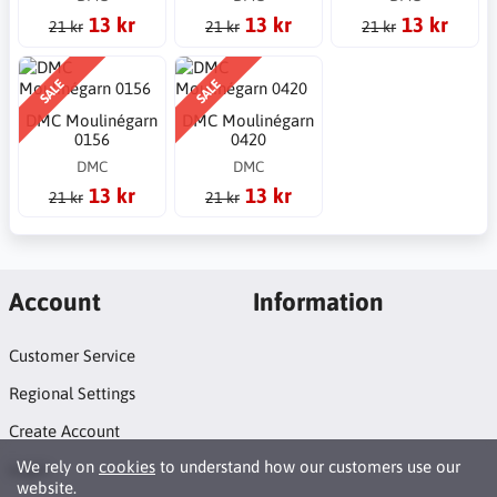
13 kr
13 kr
13 kr
21 kr
21 kr
21 kr
SALE
SALE
DMC Moulinégarn
DMC Moulinégarn
0156
0420
DMC
DMC
13 kr
13 kr
21 kr
21 kr
Account
Information
Customer Service
Regional Settings
Create Account
We rely on
cookies
to understand how our customers use our
Login
website.