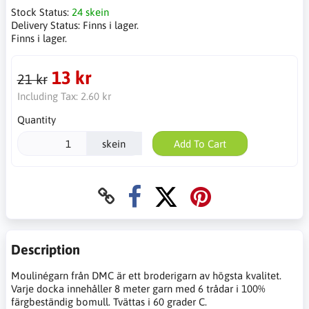
Stock Status:
24 skein
Delivery Status:
Finns i lager.
Finns i lager.
13 kr
21 kr
Including Tax:
2.60 kr
Quantity
skein
Add To Cart
Description
Moulinégarn från DMC är ett broderigarn av högsta kvalitet.
Varje docka innehåller 8 meter garn med 6 trådar i 100%
färgbeständig bomull. Tvättas i 60 grader C.