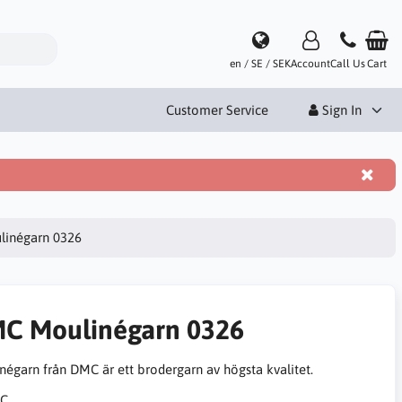
en / SE / SEK
Account
Call Us
Cart
Customer Service
Sign In
inégarn 0326
C Moulinégarn 0326
négarn från DMC är ett brodergarn av högsta kvalitet.