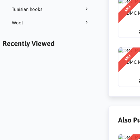
SALE
Tunisian hooks
DMC M
Wool
Recently Viewed
SALE
DMC M
Also P