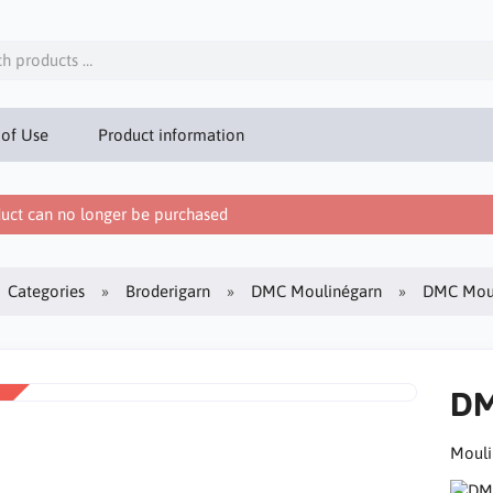
 of Use
Product information
uct can no longer be purchased
Categories
Broderigarn
DMC Moulinégarn
DMC Moul
DM
Mouli