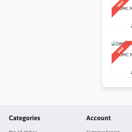
SALE
DMC M
SALE
DMC M
Categories
Account