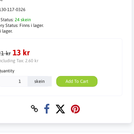
130-117-0326
 Status:
24 skein
ry Status:
Finns i lager.
i lager.
13 kr
21 kr
ncluding Tax:
2.60 kr
uantity
skein
Add To Cart