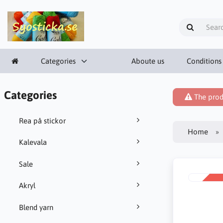
Categories
Aboute us
Conditions
Categories
The prod
Rea på stickor
Home
Kalevala
Sale
SALE
Akryl
-38%
Blend yarn