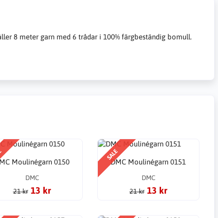
åller 8 meter garn med 6 trådar i 100% färgbeständig bomull.
E
SALE
MC Moulinégarn 0150
DMC Moulinégarn 0151
DMC
DMC
13 kr
13 kr
21 kr
21 kr