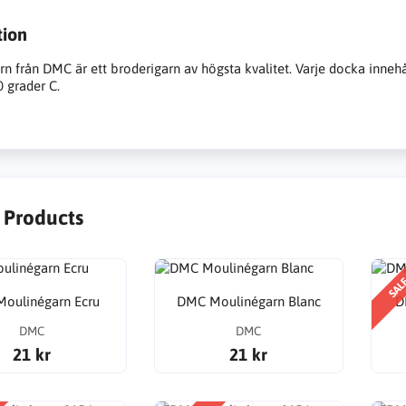
tion
n från DMC är ett broderigarn av högsta kvalitet. Varje docka inneh
0 grader C.
r Products
SAL
oulinégarn Ecru
DMC Moulinégarn Blanc
D
DMC
DMC
21 kr
21 kr