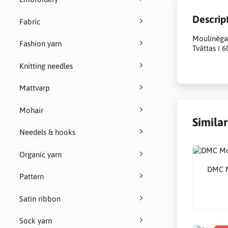
Descrip
Fabric
Moulinégar
Fashion yarn
Tvättas i 6
Knitting needles
Mattvarp
Mohair
Simila
Needels & hooks
Organic yarn
DMC M
Pattern
Satin ribbon
Sock yarn