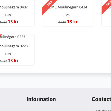
SALE
SAL
oulinégarn 0407
DMC Moulinégarn 0434
D
DMC
DMC
13 kr
13 kr
21 kr
21 kr
oulinégarn 0223
DMC
13 kr
21 kr
Information
Contac