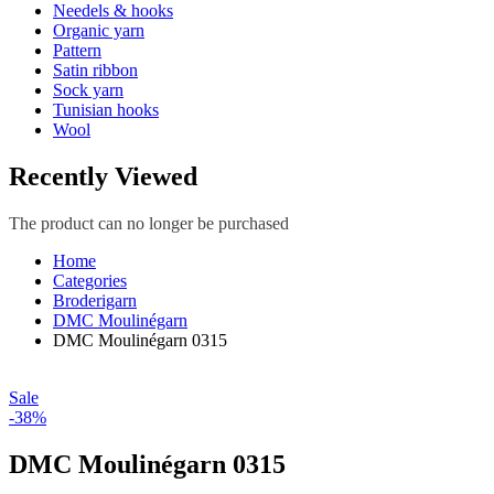
Needels & hooks
Organic yarn
Pattern
Satin ribbon
Sock yarn
Tunisian hooks
Wool
Recently Viewed
The product can no longer be purchased
Home
Categories
Broderigarn
DMC Moulinégarn
DMC Moulinégarn 0315
Sale
-38%
DMC Moulinégarn 0315