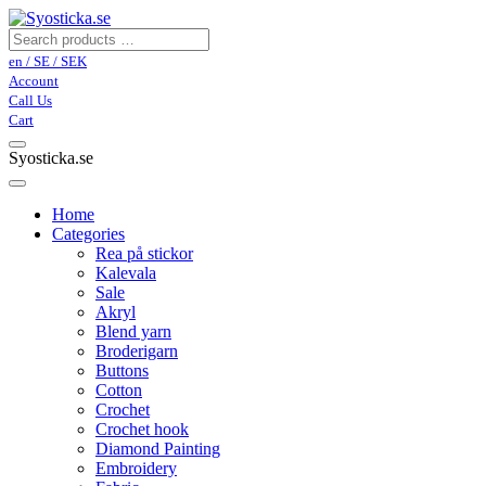
en / SE / SEK
Account
Call Us
Cart
Syosticka.se
Home
Categories
Rea på stickor
Kalevala
Sale
Akryl
Blend yarn
Broderigarn
Buttons
Cotton
Crochet
Crochet hook
Diamond Painting
Embroidery