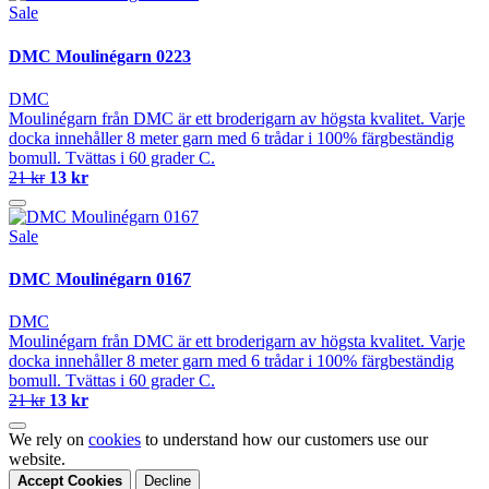
Sale
DMC Moulinégarn 0223
DMC
Moulinégarn från DMC är ett broderigarn av högsta kvalitet. Varje
docka innehåller 8 meter garn med 6 trådar i 100% färgbeständig
bomull. Tvättas i 60 grader C.
21 kr
13 kr
Sale
DMC Moulinégarn 0167
DMC
Moulinégarn från DMC är ett broderigarn av högsta kvalitet. Varje
docka innehåller 8 meter garn med 6 trådar i 100% färgbeständig
bomull. Tvättas i 60 grader C.
21 kr
13 kr
We rely on
cookies
to understand how our customers use our
website.
Accept Cookies
Decline