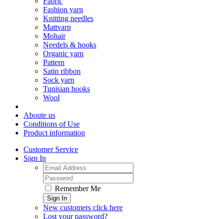
Fabric
Fashion yarn
Knitting needles
Mattvarp
Mohair
Needels & hooks
Organic yarn
Pattern
Satin ribbon
Sock yarn
Tunisian hooks
Wool
Aboute us
Conditions of Use
Product information
Customer Service
Sign In
Remember Me
Sign In
New customers click here
Lost your password?