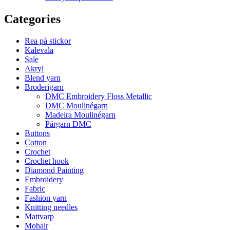
Categories
Rea på stickor
Kalevala
Sale
Akryl
Blend yarn
Broderigarn
DMC Embroidery Floss Metallic
DMC Moulinégarn
Madeira Moulinégarn
Pärgarn DMC
Buttons
Cotton
Crochet
Crochet hook
Diamond Painting
Embroidery
Fabric
Fashion yarn
Knitting needles
Mattvarp
Mohair