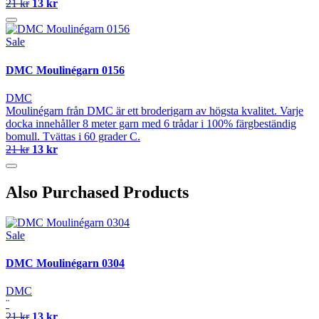
21 kr
13 kr
Sale
DMC Moulinégarn 0156
DMC
Moulinégarn från DMC är ett broderigarn av högsta kvalitet. Varje
docka innehåller 8 meter garn med 6 trådar i 100% färgbeständig
bomull. Tvättas i 60 grader C.
21 kr
13 kr
Also Purchased Products
Sale
DMC Moulinégarn 0304
DMC
¨
21 kr
13 kr