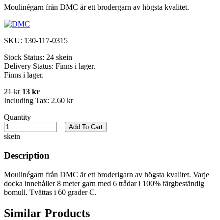
Moulinégarn från DMC är ett brodergarn av högsta kvalitet.
SKU:
130-117-0315
Stock Status:
24 skein
Delivery Status:
Finns i lager.
Finns i lager.
21 kr
13 kr
Including Tax:
2.60 kr
Quantity
Add To Cart
skein
Description
Moulinégarn från DMC är ett broderigarn av högsta kvalitet. Varje
docka innehåller 8 meter garn med 6 trådar i 100% färgbeständig
bomull. Tvättas i 60 grader C.
Similar Products