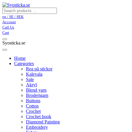
en / SE / SEK
Account
Call Us
Cart
Syosticka.se
Home
Categories
Rea på stickor
Kalevala
Sale
Akryl
Blend yarn
Broderigarn
Buttons
Cotton
Crochet
Crochet hook
Diamond Painting
Embroidery