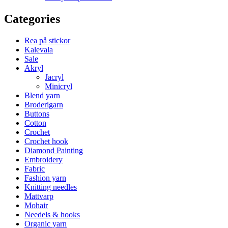
Categories
Rea på stickor
Kalevala
Sale
Akryl
Jacryl
Minicryl
Blend yarn
Broderigarn
Buttons
Cotton
Crochet
Crochet hook
Diamond Painting
Embroidery
Fabric
Fashion yarn
Knitting needles
Mattvarp
Mohair
Needels & hooks
Organic yarn