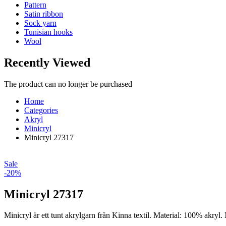
Pattern
Satin ribbon
Sock yarn
Tunisian hooks
Wool
Recently Viewed
The product can no longer be purchased
Home
Categories
Akryl
Minicryl
Minicryl 27317
Sale
-20%
Minicryl 27317
Minicryl är ett tunt akrylgarn från Kinna textil. Material: 100% akry