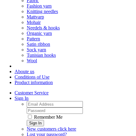
Fabric
Fashion yarn
Knitting needles
Mattvarp
Mohair
Needels & hooks
Organic yarn
Pattern
Satin ribbon
Sock yarn
Tunisian hooks
Wool
Aboute us
Conditions of Use
Product information
Customer Service
Sign In
Remember Me
Sign In
New customers click here
Lost your password?