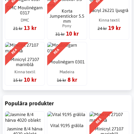
DMC Moulinégarn
Jacryl 26221 ljusgrå
Korta
0317
Jumperstickor 5.5
DMC
Kinna textil
mm
Pony
13 kr
19 kr
21 kr
24 kr
10 kr
31 kr
REA
REA
Minicryl 27107
Moulinégarn 0301
marinblå
Kinna textil
Madeira
10 kr
8 kr
15 kr
16 kr
Populära produkter
REA
Vital 9195 grålila
Jasmine 8/4 härva
Minicryl 27107
4020 oblekt
marinblå