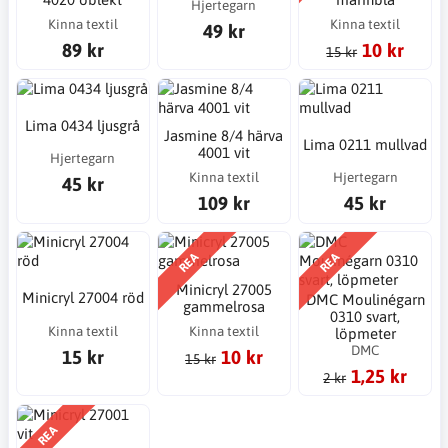
Hjertegarn
Kinna textil
Kinna textil
49 kr
89 kr
10 kr
15 kr
Lima 0434 ljusgrå
Jasmine 8/4 härva
Lima 0211 mullvad
4001 vit
Hjertegarn
Kinna textil
Hjertegarn
45 kr
109 kr
45 kr
REA
REA
Minicryl 27005
Minicryl 27004 röd
DMC Moulinégarn
gammelrosa
0310 svart,
Kinna textil
Kinna textil
löpmeter
DMC
15 kr
10 kr
15 kr
1,25 kr
2 kr
REA