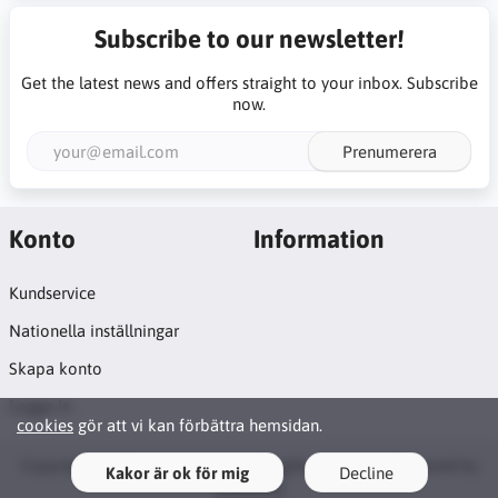
Subscribe to our newsletter!
Get the latest news and offers straight to your inbox. Subscribe
now.
Prenumerera
Konto
Information
Kundservice
Nationella inställningar
Skapa konto
Logga in
cookies
gör att vi kan förbättra hemsidan.
Copyright © 2026 Syosticka.se. All rights reserved · Powered by
Kakor är ok för mig
Decline
LiteCart®